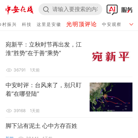
光明顶评论
乡村振兴
科技
这里是安徽
中安观察

宛新平：立秋时节再出发，江
淮“胜势”在于善“乘势”
36791
1天前
中安时评：台风来了，别只盯
着“在哪登陆”
39168
1天前
脚下沾有泥土 心中方存百姓