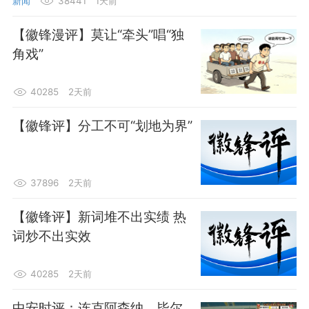
新闻
38441
1天前
【徽锋漫评】莫让“牵头”唱“独
角戏”
40285
2天前
【徽锋评】分工不可“划地为界”
37896
2天前
【徽锋评】新词堆不出实绩 热
词炒不出实效
40285
2天前
中安时评：连克阿森纳、毕尔