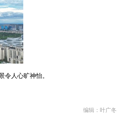
景令人心旷神怡。
编辑：叶广冬