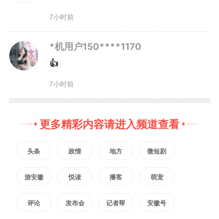
在休宁徽饶古道海拔811米的
7小时前
浙岭之巅，一块“吴楚分源”石碑静
*机用户150****1170
静矗立。这里是春秋时期吴楚两国
👍
的疆界，至今仍是安徽与江西的天
7小时前
然县界。
更多精彩内容请进入频道查看
休宁县文化旅游体育局党组成
头条
政情
地方
微短剧
员、县图书馆馆长李璐颖指着碑文
游安徽
悦读
播客
萌宠
说：“一脚踏两省，一眼望吴楚。
评论
发布会
记者帮
安徽号
这里还是分水岭——岭北的水流入