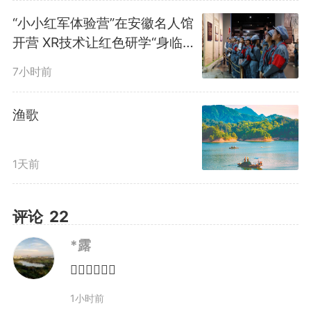
“小小红军体验营”在安徽名人馆
开营 XR技术让红色研学“身临
其境”
7小时前
渔歌
1天前
评论
22
守护：让千年石板路“修旧如
*露
旧”
👍🏻👍🏻👍🏻
滁州清流关，2.5公里青石板
1小时前