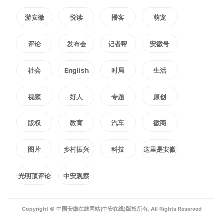
游安徽
悦读
播客
萌宠
在市第一初级中学考点，一场
评论
发布会
记者帮
安徽号
惊心动魄的“极速救援”让现场所有
社会
English
时局
生活
人捏了一把汗。8时46分，一辆警
视频
好人
专题
原创
车闪烁着警灯，疾驰而至。在它的
版权
教育
汽车
徽商
护送下，一名考生顺利抵达考场。
考试期间，公安交管部门将全力应
图片
乡村振兴
科技
这里是安徽
对走错考场、忘带证件等突发状
光明顶评论
中安观察
况，为考生开辟绿色通道，并派出
Copyright © 中国安徽在线网站(中安在线)版权所有. All Rights Reserved