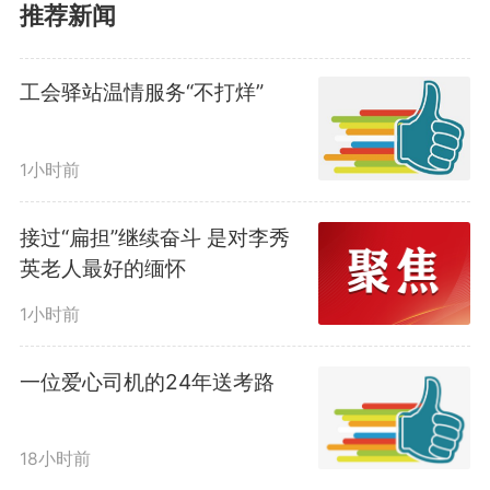
考场外一道亮丽的风景线。在市第
推荐新闻
十二中学考点门口，记者看到不少
工会驿站温情服务“不打烊”
母亲身着各式旗袍，有的手持鲜
花，有的高举写有“金榜题名”的加
1小时前
油牌，成为最温暖的一抹亮
接过“扁担”继续奋斗 是对李秀
色。“穿旗袍不仅是图个吉利，更
英老人最好的缅怀
是想告诉孩子，我们一直在身后支
1小时前
持他。”一位家长激动地说。除了
一位爱心司机的24年送考路
旗袍，象征“一举夺魁”的向日葵也
18小时前
在这个清晨尽情绽放，送考团手捧