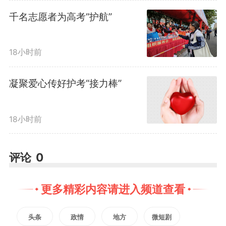
金黄的向日葵与考生击掌，花盘在
千名志愿者为高考“护航”
阳光下熠熠生辉，映衬着少年们朝
18小时前
气蓬勃的脸庞。
凝聚爱心传好护考“接力棒”
在这片温暖的浪潮中，一抹抹
18小时前
青年志愿者的“志愿红”格外醒目。
他们协助交警维持秩序，向考生免
评论
0
费提供应急文具和矿泉水，那一句
更多精彩内容请进入频道查看
句“别紧张，我们就在外面等着
头条
政情
地方
微短剧
你”，最抚慰人心。