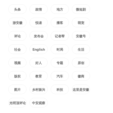
头条
政情
地方
微短剧
游安徽
悦读
播客
萌宠
中国化学三化建阿曼马尔萨液化天
评论
发布会
记者帮
安徽号
然气项目推广应用管道自动焊技术
社会
English
时局
生活
中国化学三化建供图
视频
好人
专题
原创
编辑：
蔡梦乔
版权
教育
汽车
徽商
2329
微信
QQ
朋友圈
图片
乡村振兴
科技
这里是安徽
光明顶评论
中安观察
版权声明：未经许可禁止以任何形式转载