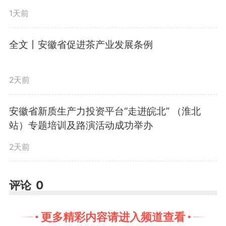
下一步，公司将加力推进各项
1天前
先进施工技术应用，持续提升现场
全文丨安徽省促进茶产业发展条例
工效，强化技术引领与创新驱动，
为公司项目建造提供源源不断的新
2天前
动能。（华建轩）
安徽省新质生产力投资平台“走进皖北” （淮北
站）专题培训及路演活动成功举办
2天前
评论
0
更多精彩内容请进入频道查看