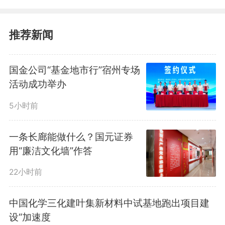
项目启动以来，项目团队坚持专业
引领，与业主、总包进行了多轮技
推荐新闻
术交流、工艺论证、模拟试验与样
国金公司“基金地市行”宿州专场
板验证，逐步打消各方疑虑，最终
活动成功举办
推动该技术的落地实施，不仅体现
5小时前
了项目团队在技术创新与应用上的
一条长廊能做什么？国元证券
专业韧性，也充分彰显了公司在高
用“廉洁文化墙”作答
端工程技术领域的扎实能力和国际
22小时前
竞争力。
中国化学三化建叶集新材料中试基地跑出项目建
设“加速度