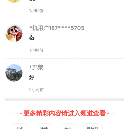
1小时前
考生则应注意个人卫生，夏季
勤更衣、出汗后及时洗澡；清晨和
*机用户187****5705
👍
傍晚避免在树荫、草丛、垃圾桶旁
1小时前
停留。蚊子叮咬后，可用肥皂或洗
*邦荣
手液清洗中和蚊子唾液的酸性成
好
分，局部冷敷可消肿止痒和缓解不
2小时前
适，保持叮咬部位清洁，不留疤
痕。此外，也可外涂止疼、止痒的
更多精彩内容请进入频道查看
乳霜（如清凉油、含炉甘石成分的
头条
政情
地方
微短剧