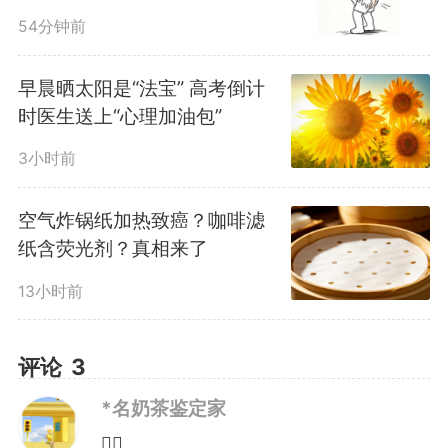
的小型积水，如废旧的轮胎、蓄水
54分钟前
池等；做到花盆托盘不积水，家中
早晨晒太阳是“法宝” 高考倒计
水生植物定期换水洗瓶。
时医生送上“心理加油包”
3小时前
家中可安装纱门、纱窗、蚊
空气炸锅纸加热致癌？咖啡滤
帐，外出时应穿着长袖衣服及长
纸含荧光剂？真相来了
裤，选择含避蚊胺（DEET）、派
13小时前
卡瑞丁、驱蚊酯成分的驱蚊液、驱
评论
3
蚊贴，外出时涂抹在皮肤和衣物
*名奶茶鉴定家
上，防止蚊子叮咬。
👍🏻