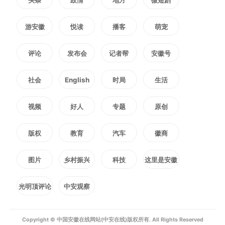
药膏）或液体（比如花露水、风油
游安徽
悦读
播客
萌宠
精等），快速止痒。若出现严重红
评论
发布会
记者帮
安徽号
肿、过敏、感染或发烧等症状，及
社会
English
时局
生活
时就医。
视频
好人
专题
原创
编辑：
黄曼曼
版权
教育
汽车
徽商
2169
微信
QQ
朋友圈
图片
乡村振兴
科技
这里是安徽
光明顶评论
中安观察
版权声明：未经许可禁止以任何形式转载
Copyright © 中国安徽在线网站(中安在线)版权所有. All Rights Reserved