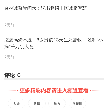
杏林减赘异闻录：说书趣谈中医减脂智慧
作为全球磷肥行业的重要项
目，项目建成后将进一步提升沙特
2天前
在矿业及化肥领域的全球竞争力，
腹痛高烧不退，8岁男孩23天生死营救！ 这种“小
病”千万别大意
巩固沙特在矿产资源领域的国际地
2天前
位。下一步，项目团队将继续以高
标准、严要求推进项目建设，为公
评论
0
司深耕海外市场，奋力打造世界一
更多精彩内容请进入频道查看
流创新型工程服务商贡献力量。
头条
政情
地方
微短剧
（华建轩）