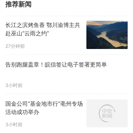
流，确保材料足额、及时到位；在
推荐新闻
施工组织方面，优化排班，实行24
长江之滨烤鱼香 鄂川渝博主共
小时作业，合理划分时段与工作
赴巫山“云雨之约”
面，高效推进关键工序；在资源保
27分钟前
障方面，集中骨干人员和吊装、焊
告别跑腿盖章！皖信签让电子签署更简单
接等关键设备，优先保障钢结构班
组；在安全质量管控方面，强化全
3小时前
过程监督，严格检测高空吊装、焊
国金公司“基金地市行”亳州专场
活动成功举办
接等重点环节，确保施工安全可
3小时前
控、质量过硬。