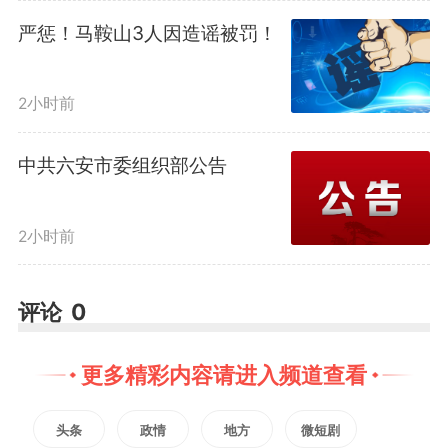
能分析技术，对城乡房屋等既有建
严惩！马鞍山3人因造谣被罚！
筑的沉降、裂缝、倾斜等数据进行
2小时前
实时监测与智能诊断，形成分级预
中共六安市委组织部公告
警机制，支撑改造精准实施。开展
AI在建筑设备自动诊断、智能运
2小时前
行、自主优化等方面的应用，推动
评论
0
用能设备的自动智能调节和绿色低
碳运行，提升公共建筑智慧运维水
更多精彩内容请进入频道查看
平。
头条
政情
地方
微短剧