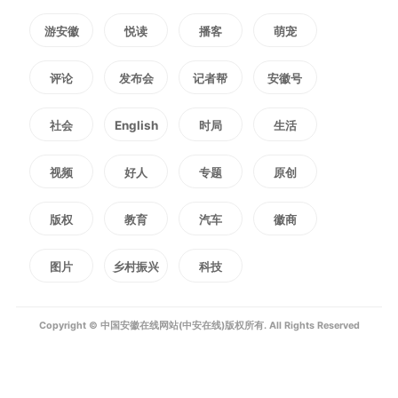
运用计算机视觉技术，对高空
游安徽
悦读
播客
萌宠
抛物、电动车入楼、消防通道占用
评论
发布会
记者帮
安徽号
等安全隐患进行智能识别与实时报
社会
English
时局
生活
警，提升社区安全管理水平。推
视频
好人
专题
原创
广“AI+空中成像”“AI+多模态交
版权
教育
汽车
徽商
互”等技术在垃圾分类场景的应
图片
乡村振兴
科技
用。拓展适老适幼智能服务，加强
Copyright © 中国安徽在线网站(中安在线)版权所有. All Rights Reserved
对独居老人、未成年人、残疾人等
特殊群体的智能关怀。