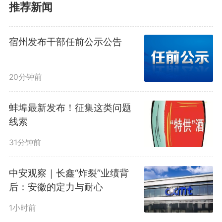
推荐新闻
踪市场交易、价格波动、资金流向
等关键指标，实现风险早期预警与
宿州发布干部任前公示公告
趋势精准研判。推动AI在房屋交易
20分钟前
与租赁中的应用，智能分析用户需
求，让房屋购买、置换、租赁、装
蚌埠最新发布！征集这类问题
线索
修补贴申请等智能匹配，加快形成
31分钟前
房地产市场发展新模式。
中安观察｜长鑫“炸裂”业绩背
后：安徽的定力与耐心
全省计划建立房屋安全智能监
1小时前
测网络，整合物联网传感与人工智