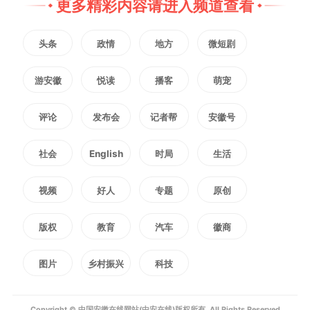
更多精彩内容请进入频道查看
空、鱼翔浅底、万木争荣”的生命
画卷正在江淮大地加速铺展。（记
头条
政情
地方
微短剧
者 谢芸）
游安徽
悦读
播客
萌宠
编辑：
王莉婷
评论
发布会
记者帮
安徽号
社会
English
时局
生活
1999
微信
QQ
朋友圈
视频
好人
专题
原创
版权声明：未经许可禁止以任何形式转载
版权
教育
汽车
徽商
图片
乡村振兴
科技
Copyright © 中国安徽在线网站(中安在线)版权所有. All Rights Reserved