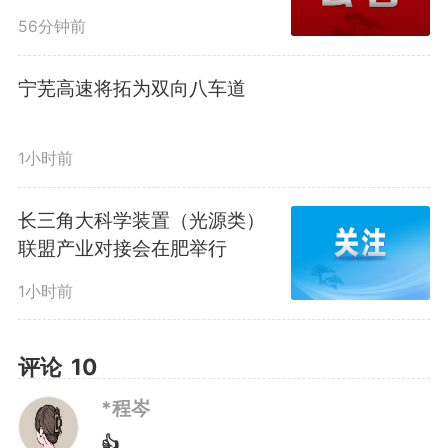
56分钟前
同共进，以生态“高颜值”刷新经
济“高价值”。
宁芜高速将拓为双向八车道
具体来看，霍山石斛从濒
1小时前
危“仙草”变身百亿产业，通过仿野
长三角大科学装置（光源类）
联盟产业对接会在肥举行
生栽培与基因保护，让珍稀物种重
1小时前
焕生机，带动数万林农增收；宣纸
文化园坚守青檀皮、沙田稻草等传
评论
10
统原料的生态采集技艺，以非物质
*程岑
文化遗产的活态传承，守护着皖南
👍