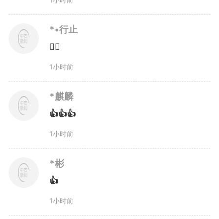
元，书写“小特产”守护“大生态”的
*•行止
精彩篇章。
👌🏻
1小时前
生物多样性是地球生命共同体
的血脉根基，也是生态文明建设的
*麒麟
👍👍👍
重要内容。近年来，安徽省率先印
1小时前
发实施《关于进一步加强生物多样
*彬
性保护的实施意见》，制修订110
👍
多部涉及生物多样性保护的法规和
1小时前
规章，构建起全方位、多层次的法