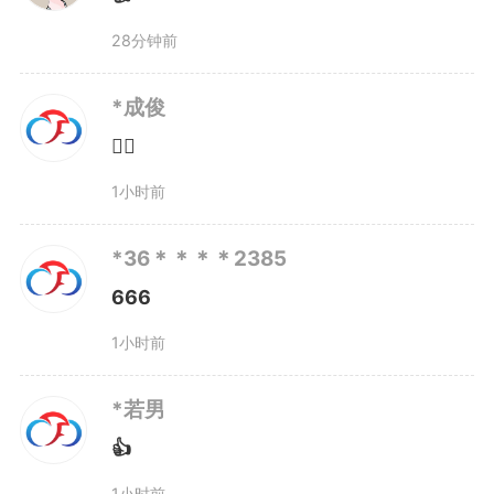
28分钟前
山水间的特有物种基因；歙县徽州
鱼灯创新“双域协同”机制，将渔文
*成俊
👍🏻
化非遗与新安江流域生态修复深度
1小时前
融合，带动千万人次文旅消费，实
现“一江清水”与“一盏鱼灯”的相得
*36＊＊＊＊2385
666
益彰；铜陵白姜依托全球重要农业
1小时前
文化遗产，以“姜阁保种+轮作避
*若男
害”的生态智慧，让百年种质资源
👍
焕发新生，全产业链产值突破12亿
1小时前