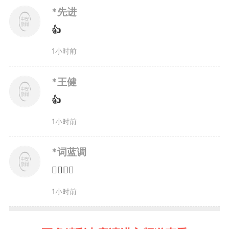
*先进
治屏障。系统推进山水林田湖草沙
👍
一体化保护和修复，巢湖、升金
1小时前
湖、石臼湖等重要湿地水质持续向
*王健
好，万鸟翔集的“鸟浪”奇观成为安
👍
徽生态名片的最美注脚。亚洲黑熊
1小时前
在黄山密林中被红外相机首次确
*词蓝调
认，中华秋沙鸭驻足溪流，安徽麝
👍🏻👍🏻
在大别山区繁衍生息，扬子鳄种群
1小时前
在宣城稳步壮大，一幅“鹰击长