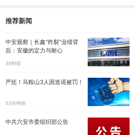
推荐新闻
中安观察｜长鑫“炸裂”业绩背
后：安徽的定力与耐心
36秒前
严惩！马鞍山3人因造谣被罚！
省生态环境厅自然生态保护处
53分钟前
相关负责人介绍，此次入选的案例
中共六安市委组织部公告
各具特色，体现出保护与发展的协