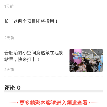
1天前
项目部始终牢固树立“培训是
长丰这两个项目即将投用！
最大的福利，使用是最好的培养，
成长是最大的关爱”的理念，将人
2天前
才培养作为支撑海外项目高质量发
合肥治愈小空间竟然藏在地铁
站里，快来打卡！
展的关键抓手。此次培训是阿曼公
2天前
司在“周末课堂”平台上的一次延
伸，通过打造贴合海外实际的属地
评论
0
化培训模式，构建了新型常态化学
更多精彩内容请进入频道查看