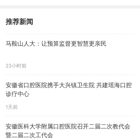
效果，推动英语能力由“基础掌
握”向“熟练运用”转变。同时，项目
推荐新闻
部还积极构建常态化学习机制，坚
马鞍山人大：让预算监督更智慧更亲民
持“干中学、学中干”，通过情景模
拟、案例讲解、现场对话等多种形
23小时前
式，强化培训的实践导向和实战效
安徽省口腔医院携手大兴镇卫生院 共建瑶海口腔
果，切实提升员工在对外沟通、技
诊疗中心
术交流及项目协同中的语言应用能
1天前
力，促进学习成果向实际工作能力
安徽医科大学附属口腔医院召开二届二次教代会
暨二届二次工代会
转化。