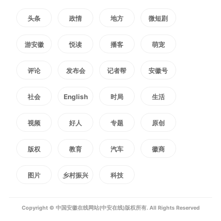
习机制，有效促进了学习成果向实
头条
政情
地方
微短剧
际工作能力的快速转化。
游安徽
悦读
播客
萌宠
下一步，阿曼公司将继续完善
评论
发布会
记者帮
安徽号
海外人才培养体系，聚焦复合型、
社会
English
时局
生活
国际化人才队伍建设，依托“周末
视频
好人
专题
原创
课堂”等平台持续发力，不断提升
版权
教育
汽车
徽商
员工综合素质和履职能力，为公司
深耕中东市场、打造高质量标杆工
图片
乡村振兴
科技
程提供有力的人才保障。
Copyright © 中国安徽在线网站(中安在线)版权所有. All Rights Reserved