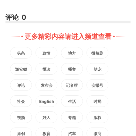
保驾护航。
评论
0
滁州欧美克合金工具有限公司
更多精彩内容请进入频道查看
正在进行安全整改。吴劲一行进车
头条
政情
地方
微短剧
间、问情况，要求企业严格落实安
全生产主体责任，规范生产流程，
游安徽
悦读
播客
萌宠
落实管控措施，加快问题整改，严
评论
发布会
记者帮
安徽号
防事故发生。
社会
English
生活
时局
视频
好人
专题
版权
在滁州市轨道交通运营有限公
原创
教育
汽车
徽商