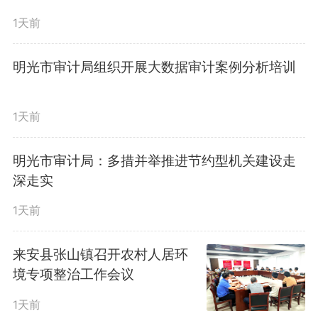
查，做好食品安全、保供稳价等工
生实事
1天前
作，确保市场安全有序运营。
明光市审计局组织开展大数据审计案例分析培训
在市公安局交管支队高速三大
1天前
队，吴劲一行结合监控系统，了解
宁洛高速车辆通行情况，强调要提
明光市审计局：多措并举推进节约型机关建设走
深走实
升服务区安全运营水平，加大对超
1天前
速超载、反光标识不清等违法违规
来安县张山镇召开农村人居环
行为的巡查力度，备足备强路面巡
境专项整治工作会议
逻警力，为广大司乘人员安全出行
1天前