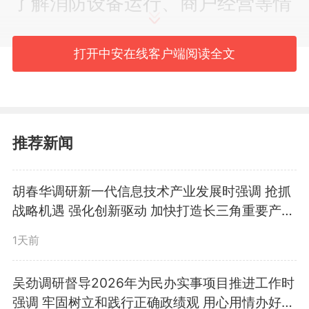
了解消防设备运行、商户经营等情
况，指出要常态化排查整治安全隐
打开中安在线客户端阅读全文
患，进一步丰富消费供给，着力营
造安心、舒心、放心的消费场景。
推荐新闻
察看强胜农副产品冷链仓储物
流园建设现场，听取园内惠民农副
胡春华调研新一代信息技术产业发展时强调 抢抓
战略机遇 强化创新驱动 加快打造长三角重要产业
产品大市场安全隐患整改情况介绍
集聚区
1天前
后，吴劲强调要加强园内施工现场
安全管理，不定期开展消防安全检
吴劲调研督导2026年为民办实事项目推进工作时
强调 牢固树立和践行正确政绩观 用心用情办好民