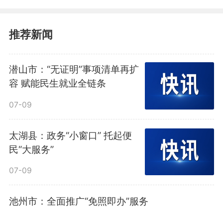
科大讯飞凭借在AGI时代的源头技
术创新与全栈生态构建能力，斩
推荐新闻
获“2026福布斯中国人工智能科技
潜山市：“无证明”事项清单再扩
企业TOP50”主榜单席位。在大模
容 赋能民生就业全链条
型向端侧硬件渗透的趋势下，科大
07-09
讯飞凭借即将推出的AI智能眼镜等
太湖县：政务“小窗口” 托起便
前瞻硬件布局，展现了将庞大算力
民“大服务”
与智慧浓缩于轻量化终端的工业化
07-09
实力，持续用务实的场景落地回应
池州市：全面推广“免照即办”服务
时代命题。