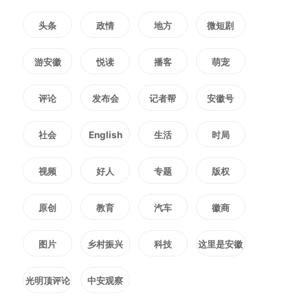
硬件产品，实现前沿AI技术与大众
头条
政情
地方
微短剧
日常需求的深度结合。
游安徽
悦读
播客
萌宠
值得关注的是，科大讯飞为未
评论
发布会
记者帮
安徽号
来智能重要股东，形成“龙头技术
社会
English
生活
时局
赋能、链企垂直深耕”的协同发展
视频
好人
专题
版权
模式，构筑合肥AI硬件产业核心竞
原创
教育
汽车
徽商
争力。科大讯飞输出底层大模型、
语音识别、智能翻译等核心技术，
图片
乡村振兴
科技
这里是安徽
筑牢算力与算法底座；未来智能聚
光明顶评论
中安观察