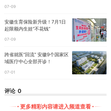
07-09
合肥本土科创企业未来智能成
安徽生育保险新升级！7月1日
功入选福布斯中国人工智能商业落
起限额内生娃“不花钱”
地示范企业，企业负责人同步获评
07-09
福布斯中国人工智能影响力人物，
跨省就医“回流” 安徽9个国家区
域医疗中心全部开诊！
成为垂类赛道的新锐力量。专注AI
07-01
穿戴与办公硬件研发，未来智能精
准挖掘商务办公、会议沟通等高频
评论
0
场景痛点，打造爆款AI会议耳机等
更多精彩内容请进入频道查看