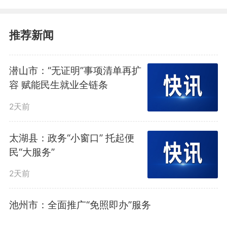
推荐新闻
活动现场（主办方供图）
潜山市：“无证明”事项清单再扩
“本次活动旨在搭建一座桥梁
容 赋能民生就业全链条
——让‘大健康’从‘治已病’到“治未
2天前
病”的理念跃升，与芳香疗法通过
太湖县：政务“小窗口” 托起便
植物精油改善身心状态的自然疗愈
民“大服务”
方式相互融合。”《中国企业报》
2天前
集团副社长、执行副总裁杨卫泽在
池州市：全面推广“免照即办”服务
致辞中表示。