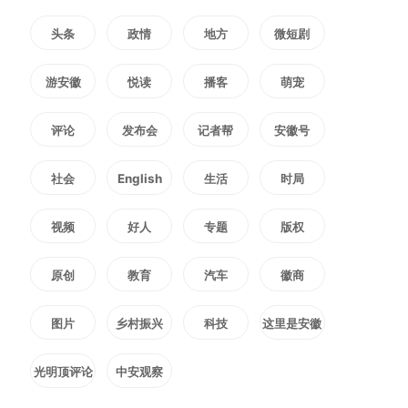
师李薇薇在演讲中，阐述了芳香疗
头条
政情
地方
微短剧
法在大健康领域的七方面作用：减
游安徽
悦读
播客
萌宠
轻国家医保压力；推动家庭自主健
评论
发布会
记者帮
安徽号
康管理；应对情绪问题，尤其是学
社会
English
生活
时局
生群体中的情绪困扰；缓解社会冷
视频
好人
专题
版权
漠，促进家庭和睦；助力助农扶
原创
教育
汽车
徽商
持；赋能女性就业；推动中医中药
国际化进程。
图片
乡村振兴
科技
这里是安徽
光明顶评论
中安观察
芜湖郑万全医院院长郑万全在