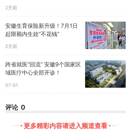
2天前
据介绍，芳香疗法借助嗅觉、
安徽生育保险新升级！7月1日
触觉与情绪调节，在快节奏、高压
起限额内生娃“不花钱”
力的现代生活中，能温和地改善人
2天前
们的生理与心理状态，这一高品质
跨省就医“回流” 安徽9个国家区
域医疗中心全部开诊！
的生活方式正被越来越多的人所认
07-01
识和认可。
评论
0
世界中医药学会联合会植物精
油专业委员会常务理事、高级芳疗
更多精彩内容请进入频道查看