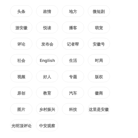
区并可能北上。台风登陆强度大、
头条
政情
地方
微短剧
携带水汽足、致灾风险高。越是面
游安徽
悦读
播客
萌宠
对复杂局面，越要树牢底线思维、
极限思维。具体到各地，唯有把困
评论
发布会
记者帮
安徽号
难估计得更充分一些，把风险思考
社会
English
生活
时局
得更深入一些，把应对措施准备得
视频
好人
专题
版权
更周全一些，才能以主动作为的确
原创
教育
汽车
徽商
定性应对灾害风险的不确定
图片
乡村振兴
科技
这里是安徽
性。“针尖大的窟窿能漏过斗大的
光明顶评论
中安观察
风。”如果心存侥幸，对风险麻痹