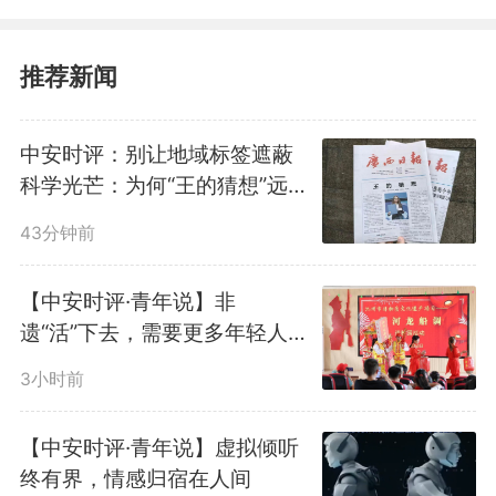
防汛救灾，是必须扛起的千钧
重担，容不得半点犹豫和退缩。今
推荐新闻
年首个超强台风“美莎克”的影响还
中安时评：别让地域标签遮蔽
未消去，超强台风“巴威”正在逼
科学光芒：为何“王的猜想”远
胜“广西姑娘”
近，我国多地出现强降雨极端天
43分钟前
气，局部地区降雨量超历史极值。
【中安时评·青年说】非
风雨面前，一往无前，守护家园安
遗“活”下去，需要更多年轻人唱
起来
澜、护卫人民群众生命财产安全，
3小时前
这道题答得好不好，检验着治理能
【中安时评·青年说】虚拟倾听
终有界，情感归宿在人间
力，拷问着为民初心。