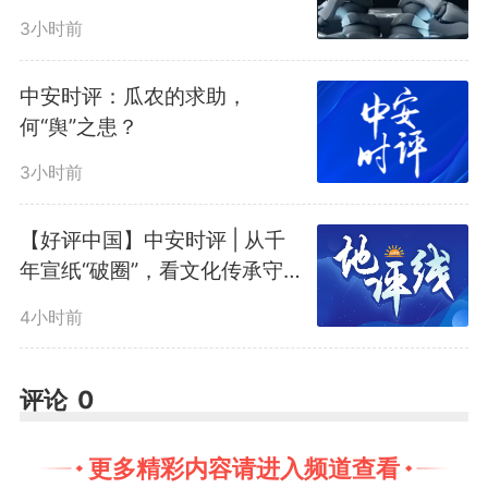
3小时前
形势就是责任，不容丝毫懈
中安时评：瓜农的求助，
怠。据水利部综合研判，7月至8月
何“舆”之患？
我国南北方均有多雨区，北方洪涝
3小时前
偏重，局地极端暴雨洪水偏多，有
【好评中国】中安时评 | 从千
年宣纸“破圈”，看文化传承守正
较强台风北上影响内陆。目前，台
与创新
4小时前
风“美莎克”残留云系仍在持续影响
广西等地，台风“巴威”11日前后可
评论
0
能以强台风级正面登陆我国东南地
更多精彩内容请进入频道查看