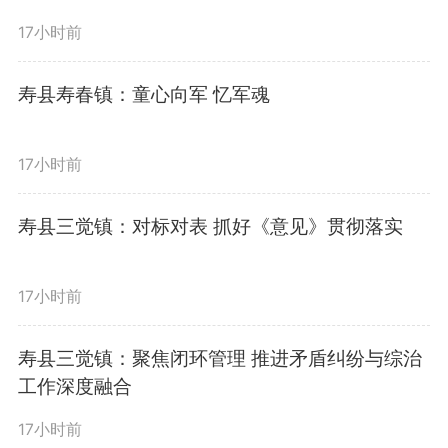
全链条防护网，全面提升安全运行
17小时前
水平，最大限度满足居民生活和企
寿县寿春镇：童心向军 忆军魂
业生产用电需求。
17小时前
随后，朱艾勇来到平圩发电公
寿县三觉镇：对标对表 抓好《意见》贯彻落实
司，实地察看机组运行、电力供应
等情况，与电厂职工深入交流。他
17小时前
指出，电力企业要坚决扛起保供责
寿县三觉镇：聚焦闭环管理 推进矛盾纠纷与综治
工作深度融合
任，严格执行迎峰度夏运行规程，
17小时前
统筹抓好存量机组检修、新建项目