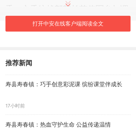
委、市委统战部部长范伟军参加调
研。
打开中安在线客户端阅读全文
在国网淮南供电公司，朱艾勇
仔细察看电力调控平台运行态势，
推荐新闻
了解电网安全运行和应急抢修备勤
寿县寿春镇：巧手创意彩泥课 缤纷课堂伴成长
等情况。他强调，电网是能源保供
的“主动脉”，要科学研判电力供需
17小时前
形势，精细化开展需求侧管理，织
寿县寿春镇：热血守护生命 公益传递温情
密设备运维、隐患排查、应急抢修