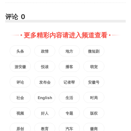
投产、日常巡回检查各项工作，严
评论
0
防非计划停机，确保高峰时段机
更多精彩内容请进入频道查看
组“应发尽发、满发满送”，持续增
头条
政情
地方
微短剧
强电力供给能力。
游安徽
悦读
播客
萌宠
在调研中，朱艾勇强调，能源
评论
发布会
记者帮
安徽号
保障和安全事关国计民生、千家万
社会
English
生活
时局
户。要突出能源保供，实施新一代
视频
好人
专题
版权
煤电升级专项行动，有序推动现役
原创
教育
汽车
徽商