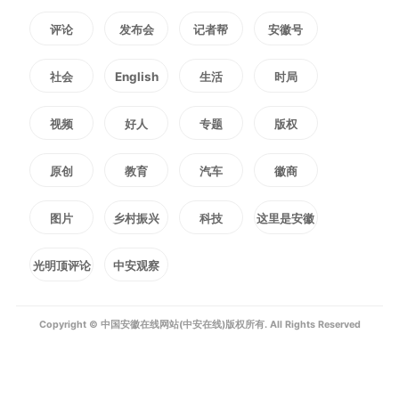
用物理防腐技术方案——通过物理
评论
发布会
记者帮
安徽号
手段定向“狙击”导致腐败的微生
社会
English
生活
时局
物，力求在“不伤筋骨”（不改变核
视频
好人
专题
版权
心工艺与口感）的前提下，有效延
原创
教育
汽车
徽商
长产品“生命线”。
图片
乡村振兴
科技
这里是安徽
目前，这一技术方案已进入紧
光明顶评论
中安观察
张的试验验证阶段。学院为此在原
实验室基础上增配了专业设备，研
Copyright © 中国安徽在线网站(中安在线)版权所有. All Rights Reserved
发团队正与时间赛跑，反复测试、