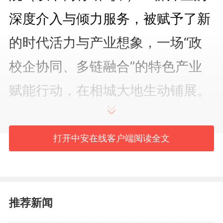
深度介入与倾力服务，被赋予了新
的时代活力与产业想象，一场“政
校企协同、多链融合”的特色产业
赋能行动，在相城大地生动铺展。
聚焦痛点：科技赋能，破解产
打开中安在线客户端阅读全文
业“锁喉之困”
“我们的面条是‘半湿面’，口感
推荐新闻
最地道，但保质期只有20天，这像