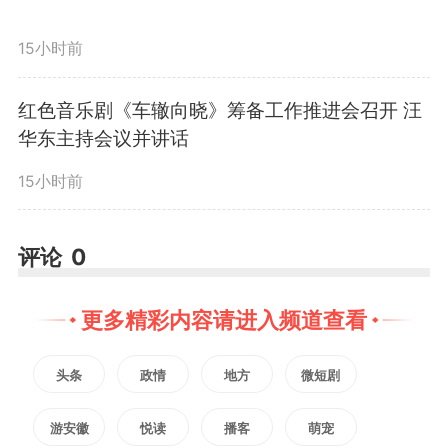
干教师带队，多次扎进企业生产车
15小时前
间。“我们不光要看流程，更要像
红色音乐剧《车辙向晓》筹备工作推进会召开 汪
侦探一样，找到导致变质的‘元
华东主持会议并讲话
凶’。”团队负责人焦守峰表示。他
15小时前
们从杀菌、洁净等关键环节入手，
评论
0
细致“把脉”。考虑到企业坚持传统
工艺、保持原汁原味的需求，直接
更多精彩内容请进入频道查看
添加化学或生物防腐剂可能影响口
头条
政情
地方
微短剧
感和健康，团队创造性提出优先采
游安徽
悦读
播客
萌宠