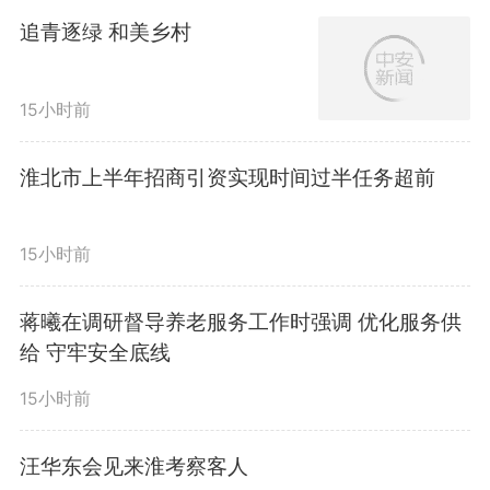
一把锁，把我们的产品牢牢锁在了
追青逐绿 和美乡村
淮北市内，走不出去。”淮北一家
15小时前
烫面食品企业负责人的感叹，道出
了他们最大的发展焦虑。产品难以
淮北市上半年招商引资实现时间过半任务超前
辐射更广市场，成为制约产业做大
15小时前
的核心瓶颈。
蒋曦在调研督导养老服务工作时强调 优化服务供
给 守牢安全底线
难题，就是攻关的号角。淮北
15小时前
职业技术学院应用化工产业学院迅
速组建专项研发团队，由教授、骨
汪华东会见来淮考察客人