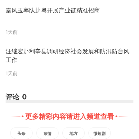
秦凤玉率队赴粤开展产业链精准招商
发展新气象，聚焦园区改革、产业
升级、项目建设、营商环境等重点
1天前
领域，集中挖掘振兴成效和典型经
汪继宏赴利辛县调研经济社会发展和防汛防台风
验，全面展现皖北产业高质量发展
工作
的生动景象。
1天前
据了解，“十四五”期间，亳芜
评论
0
园区依托南北共建优势主攻现代制
更多精彩内容请进入频道查看
造业，2022、2023连续两年在皖
头条
政情
地方
微短剧