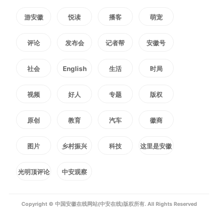
北36个开发区考核和全省南北合作
游安徽
悦读
播客
萌宠
共建园区考评中荣获“双第一”，先
评论
发布会
记者帮
安徽号
后获评国家级绿色工业园区、中德
低碳生态示范园区等国字号招牌。
社会
English
生活
时局
目前，园区集聚市场主体5600余
视频
好人
专题
版权
家、工业企业2800 余家，四上企
原创
教育
汽车
徽商
业218家、规上工业110家、高新技
图片
乡村振兴
科技
这里是安徽
术企业66家。
光明顶评论
中安观察
Copyright © 中国安徽在线网站(中安在线)版权所有. All Rights Reserved