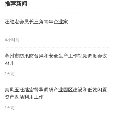
推荐新闻
汪继宏会见长三角青年企业家
4小时前
亳州市防汛防台风和安全生产工作视频调度会议
亳芜园区一角。
召开
1天前
安徽新媒体集团驻市办副主任
赵天祥介绍，此次主题采访旨在深
秦凤玉汪继宏督导调研产业园区建设和低效闲置
资产盘活利用工作
入落实全省支持皖北地区全面振兴
1天前
动员大会部署，全面展现皖北产业