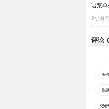
语菜单
2小时
评论
头
悦
记者