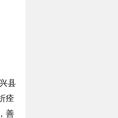
兴县
折痊
，善