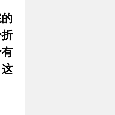
院的
骨折
予有
，这