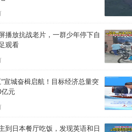
前
屏播放抗战老片，一群少年停下自
足观看
前
五”宣城奋楫启航！目标经济总量突
0亿元
前
主到日本餐厅吃饭，发现英语和日