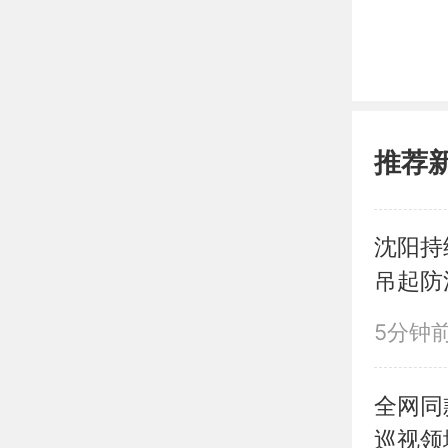
推荐
沈阳持
吊起防
5分钟
全网同
巡视领