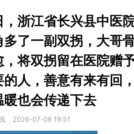
日，浙江省长兴县中医
角多了一副双拐，大哥
愈，将双拐留在医院赠
要的人，善意有来有回
温暖也会传递下去
在线
2026-07-08 19:51