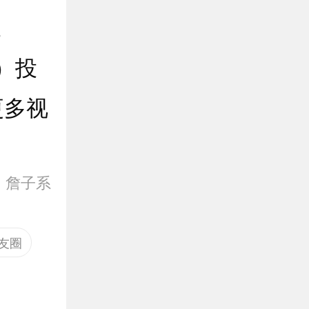
。
）投
更多视
：
詹子系
友圈