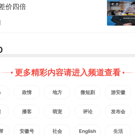
差价四倍
前
0
更多精彩内容请进入频道查看
条
政情
地方
微短剧
游安徽
读
播客
萌宠
评论
发布会
帮
安徽号
社会
English
生活