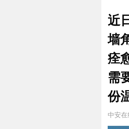
近
墙
痊
需
份
中安