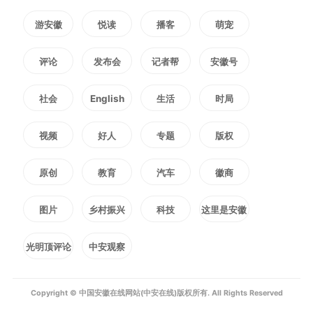
游安徽
悦读
播客
萌宠
取。7月25日至30日，普通本科批
平行志愿投档录取；8月1日至2
评论
发布会
记者帮
安徽号
日，普通本科批征集志愿投档录
社会
English
生活
时局
取。8月7日至10日，高职（专科）
视频
好人
专题
版权
批平行志愿投档录取；8月12日至
原创
教育
汽车
徽商
14日，高职（专科）批征集志愿投
图片
乡村振兴
科技
这里是安徽
档录取。
光明顶评论
中安观察
体育类中，7月14日至17日，
Copyright © 中国安徽在线网站(中安在线)版权所有. All Rights Reserved