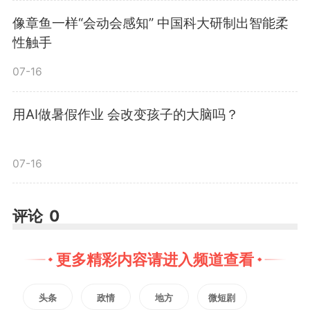
投档录取。
像章鱼一样“会动会感知” 中国科大研制出智能柔
性触手
普通类中，7月12日至14日，
07-16
本科提前批投档录取；7月16日，
用AI做暑假作业 会改变孩子的大脑吗？
本科提前批征集志愿投档录取；7
07-16
月17日至19日，国家专项、地方专
项投档录取；7月20日，高职（专
评论
0
科）提前批投档录取；7月22日，
更多精彩内容请进入频道查看
高职（专科）提前批征集志愿投档
头条
政情
地方
微短剧
录取；7月23日，高校专项投档录