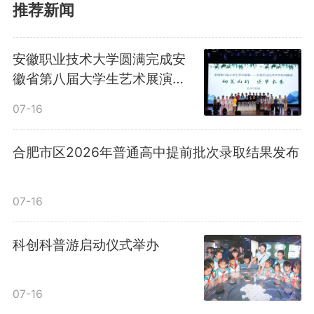
7月13日，艺术类第二批（本科）
推荐新闻
音乐类按照主、副项，声、器乐成
安徽职业技术大学圆满完成安
绩等院校（专业）投档录取；7月
徽省第八届大学生艺术展演活
动校内选拔工作
14日至19日，艺术类第二批（本
07-16
科）平行志愿投档录取；7月21日
合肥市区2026年普通高中提前批次录取结果发布
至22日，艺术类第二批（本科）征
集志愿投档录取。8月2日至4日，
07-16
艺术类第三批（高职〈专科〉）平
科创科普游启动仪式举办
行志愿投档录取；8月6日，艺术类
07-16
第三批（高职〈专科〉）征集志愿