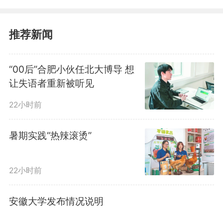
提前批（国家专项、地方专项、高
推荐新闻
校专项计划）、普通高职（专科）
提前批、艺术类、体育类各批次志
“00后”合肥小伙任北大博导 想
让失语者重新被听见
愿填报窗口已统一于7月1日17时关
22小时前
闭。
暑期实践“热辣滚烫”
专科批次志愿填报安排在本科
录取工作中后期开展，填报时段为
22小时前
7月25日8时至7月28日17时。
安徽大学发布情况说明