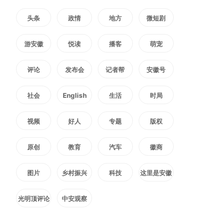
首轮投档录取，本月各批次工作按
头条
政情
地方
微短剧
日期依次推进，具体安排如下：
游安徽
悦读
播客
萌宠
7月8日：艺术类第一批（本
评论
发布会
记者帮
安徽号
科）投档
社会
English
生活
时局
视频
好人
专题
版权
7月8日—11日：艺术类第一批
（本科）录取
原创
教育
汽车
徽商
图片
乡村振兴
科技
这里是安徽
7月12日—14日：本科提前批
光明顶评论
中安观察
投档录取