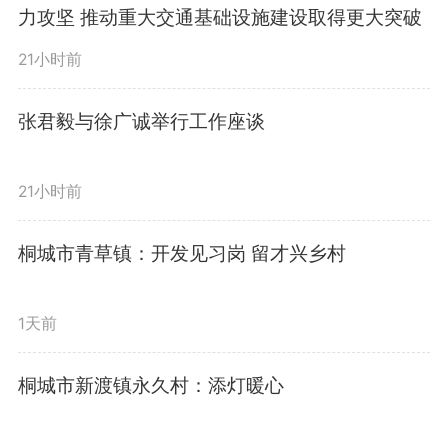
力攻坚 推动重大交通基础设施建设取得更大突破
真碰硬抓好考核反馈问题整改，统
21小时前
筹发力推进乡村全面振兴，常态长
效守牢防返贫底线，全力打好翻身
张君毅与徐广诚举行工作座谈
仗；要压紧压实责任，健全工作机
21小时前
制，加大问题即查即改、立行立改
桐城市青草镇：开发见习岗 留才兴乡村
力度，推动乡村振兴工作从“被动
应考”向“主动作为”转变。
1天前
会议强调，要坚持人民至上、
桐城市新渡镇永久村：添灯暖心
生命至上，树牢底线思维、极限思