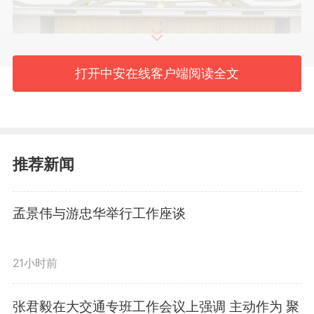
打开中安在线客户端阅读全文
会议套开市委农村工作领导小
推荐新闻
组会议，审议通过有关整改工作方
孟景伟与游忠华举行工作座谈
案，强调要提高政治站位，以痛定
思痛、知耻后勇、奋起直追的自觉
21小时前
和担当，靶向纠偏、补齐短板，动
张君毅在大交通专班工作会议上强调 主动作为 聚