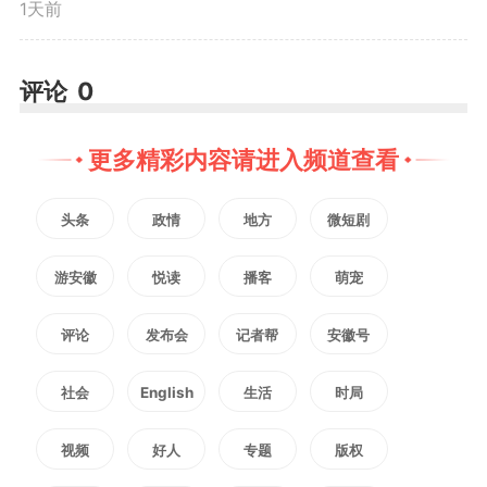
1天前
维，坚决扛牢安全生产政治责任，
严之又严抓好省督察反馈问题整
评论
0
改，加大危化品、建筑施工、暑期
更多精彩内容请进入频道查看
防溺水等重点领域隐患排查整治力
头条
政情
地方
微短剧
度，切实把问题发现在平时、把工
游安徽
悦读
播客
萌宠
作抓在日常；要坚持防汛抗旱两手
评论
发布会
记者帮
安徽号
抓，加强监测预警和会商研判，落
实落细各项工作举措，全力守护人
社会
English
生活
时局
民群众生命财产安全。
视频
好人
专题
版权