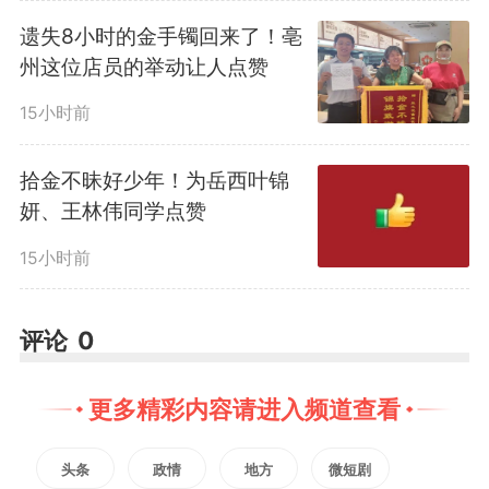
各类违章操作，到全程监督环保管
遗失8小时的金手镯回来了！亳
控措施落地，他从不走马观花、敷
州这位店员的举动让人点赞
衍了事。别人眼中无关紧要的小细
15小时前
节，在他看来都是可能酿成大祸的
拾金不昧好少年！为岳西叶锦
妍、王林伟同学点赞
大隐患，必须彻底清零、绝不姑
15小时前
息。
评论
0
去年一次常规井下巡查中，方
晓德深入负658米中段采场出矿进
更多精彩内容请进入频道查看
路作业面，凭借多年经验察觉岩壁
头条
政情
地方
微短剧