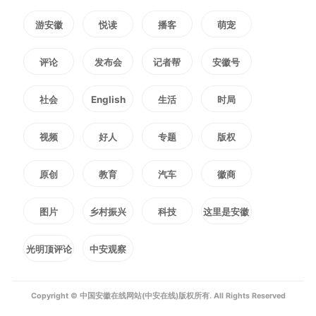
状态异常。他凑近仔细观察，发现
游安徽
悦读
播客
萌宠
巷道岩壁的岩体松动迹象清晰可
评论
发布会
记者帮
安徽号
见，随时可能发生坍塌，直接威胁
社会
English
生活
时局
现场作业人员的生命安全。危急时
视频
好人
专题
版权
刻，他没有丝毫迟疑、半点慌乱，
原创
教育
汽车
徽商
第一时间高声叫停现场所有出矿作
业，快速梳理现场情况、精准上报
图片
乡村振兴
科技
这里是安徽
隐患详情，随即迅速组织人员划定
光明顶评论
中安观察
警戒区域、疏散作业人员，杜绝任
Copyright © 中国安徽在线网站(中安在线)版权所有. All Rights Reserved