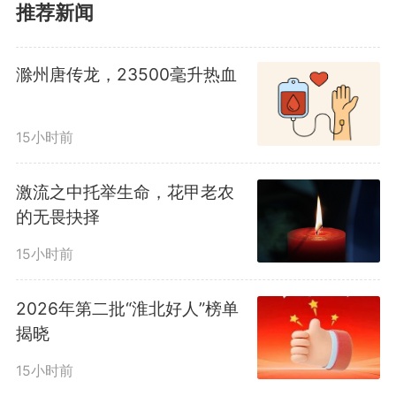
推荐新闻
转岗成为外协管理安全员
后，“职工的生命安全永远是第一
滁州唐传龙，23500毫升热血
位”的念头，深深扎根在方晓德心
15小时前
底，更成为他工作中不变的准则。
每次下井巡查，他的脚步踏遍井下
激流之中托举生命，花甲老农
的无畏抉择
每一个作业点位，目光扫过每一台
15小时前
设备、每一寸岩壁。从细致排查井
2026年第二批“淮北好人”榜单
下顶帮板稳固情况，到逐一核验机
揭晓
电设备运行状态；从及时制止现场
15小时前