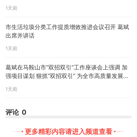
却热衷于讨论这个350亩果园该种
1天前
什么花、建什么项目、走什么方
市生活垃圾分类工作提质增效推进会议召开 葛斌
出席并讲话
向。
1天前
而半年前，这里差点变成一个
葛斌在马鞍山市“双招双引”工作座谈会上强调 加
仓库。
强项目谋划 狠抓“双招双引” 为全市高质量发展注
入强劲动能
1天前
一片差点被遗忘的果园
评论
0
去年年底，婉婷的父亲租下了
更多精彩内容请进入频道查看
这片原本种植黄桃和杨梅的老果