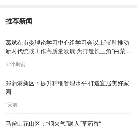
手机消息提示音不断响起
——“3578号股东报到，可以帮忙
推荐新闻
摘果。”“3351号股东想去采摘露
葛斌在市委理论学习中心组学习会议上强调 推动
营。”“2921号股东特别喜欢带孩子
新时代统战工作高质量发展 为打造长三角“白菜
心”汇聚强大力量
亲近自然。”
22小时前
郑蒲港新区：提升精细管理水平 打造宜居美好家
在她的社交媒体评论区，人们
园
习惯用“股东编号”称呼自己。截至
1天前
目前，已有4548人成为这片果园
马鞍山花山区：“烟火气”融入“草药香”
的“精神股东”——他们没有出资，