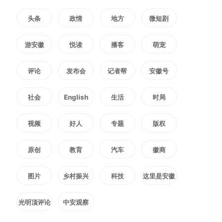
园。前任经营者因长期亏损退出，
头条
政情
地方
微短剧
父亲接手时并没有打算继续大规模
游安徽
悦读
播客
萌宠
经营，只想利用园区建筑存放货
评论
发布会
记者帮
安徽号
物，果园交给家里老人打理。
社会
English
生活
时局
直到婉婷第一次来到这里。站
视频
好人
专题
版权
在小山坡上，北侧是南京，南侧是
原创
教育
汽车
徽商
马鞍山市区，地处两省交界，田园
图片
乡村振兴
科技
这里是安徽
风貌完整而难得。
光明顶评论
中安观察