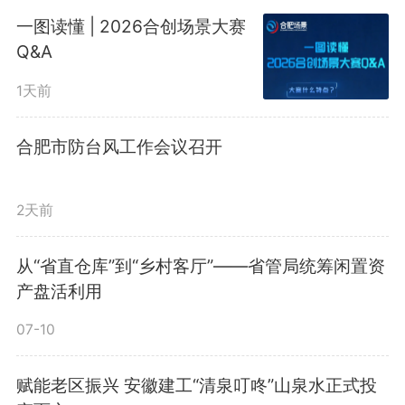
一图读懂 | 2026合创场景大赛
Q&A
1天前
预计未来几天
合肥市防台风工作会议召开
我市多降雨过程
2天前
从“省直仓库”到“乡村客厅”——省管局统筹闲置资
其中今日、明日夜间降雨明显
产盘活利用
07-10
全市有中到大雨，局地暴雨
赋能老区振兴 安徽建工“清泉叮咚”山泉水正式投
雷雨时阵风7-8级