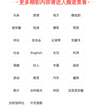
更多精彩内容请进入频道查看
么？
头条
政情
地方
微短剧
这份暴雨天气出行指南
游安徽
悦读
播客
萌宠
一定要知道
评论
发布会
记者帮
安徽号
社会
English
生活
时局
↓↓↓
视频
好人
专题
版权
原创
教育
汽车
徽商
图片
乡村振兴
科技
这里是安徽
光明顶评论
中安观察