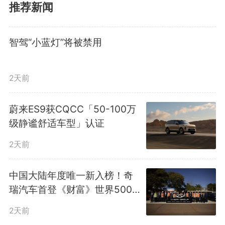
率超过30%
。
推荐新闻
此次发布的国家标准由工业和
智驾“小蓝灯”将被禁用
信息化部组织制定并归口，填补了
2天前
我国组合驾驶辅助系统产品安全基
线空白，将为行业准入、质量监督
蔚来ES9获CQCC「50-100万
级静谧舒适车型」认证
和事后追溯提供关键技术依据，对
2天前
提升智能网联汽车安全水平、保障
中国大陆年度唯一新入榜！奇
产业健康可持续发展具有重要意
瑞汽车首登《财富》世界500
强第383位
义。
2天前