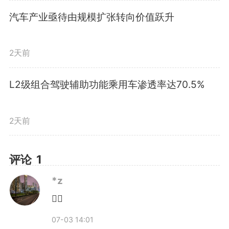
《智能网联汽车 组合驾驶辅
汽车产业亟待由规模扩张转向价值跃升
助系统安全要求》立足我国产业发
2天前
展和行业监管需求，兼顾技术可行
L2级组合驾驶辅助功能乘用车渗透率达70.5%
性、产品兼容性与落地实操性。
一
是充分考虑不同产品形态和技术路
2天前
线
，针对基础单车道、基础多车
评论
1
道、领航驾驶辅助等三类组合驾驶
*z
辅助系统产品，分别提出所适用的
👍🏻
安全要求；
二是结合我国道路交通
07-03 14:01