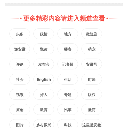
特征
，从功能要求、数据记录、车
更多精彩内容请进入频道查看
辆制造商安全保障等维度，提出保
障组合驾驶辅助系统安全运行的基
头条
政情
地方
微短剧
线要求；
三是考虑到系统“辅助”驾
游安徽
悦读
播客
萌宠
驶这一核心定位
，提出人机交互、
评论
发布会
记者帮
安徽号
使用说明、用户培训等要求，为用
社会
English
生活
时局
户和系统的正确配合提供基础保
视频
好人
专题
版权
障；
四是结合我国行业管理实际需
原创
教育
汽车
徽商
要
，构建包括场地试验、道路试
图片
乡村振兴
科技
这里是安徽