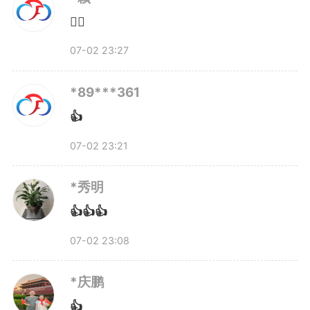
退缩，他把党旗插在研发最前沿，
👍🏻
带领一支以党员为骨干的高水平团
07-02 23:27
队接连突破关键技术。
*89***361
👍
正是这种“啃硬骨头”的劲头，
07-02 23:21
短短三年多，团队攻克多项关键技
*秀明
术，成功完成多代离子阱量子计算
👍👍👍
工程机的研发并实现商业化交付，
07-02 23:08
推出了离子阱量子计算云平台和低
*庆鹏
温芯片型离子阱系统。特别是承担
👍