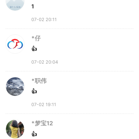
起来。
1
07-02 20:11
量子科技的竞争归根结底是人
才的竞争。作为中国科大、合工大
*仔
👍
硕士生行业导师，以及中国计算机
07-02 20:04
学会CCF量子计算专业组的专委执
*职伟
行委员，贺冉积极搭建产学研用交
👍
流平台，不仅传授技术，更传递信
07-02 19:11
念。“这个时代需要我们把这些科
*梦宝12
技创新成果转化为社会生产力。只
👍