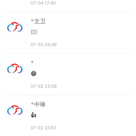
07-04 17:40
事实，但我们这帮人，就是要去啃
*文卫
硬骨头。”谈及创业路上的艰辛，
👍🏻
贺冉语气平静却透着坚定。他深
07-03 20:46
知，量子计算是新一轮科技革命
*
的“制高点”，国际竞争激烈，国内
😄
尚处追赶阶段，产业化道路布满荆
07-02 23:58
棘。但在贺冉看来，越是难走的
*中琳
路，越需要有人率先迈出脚步。
👍
07-02 23:51