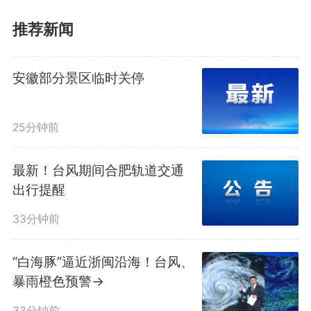
推荐新闻
安徽部分景区临时关停
中安在线客户端讯
“路虽远，
行则将至。”
25分钟前
最新！台风期间合肥轨道交通
这是贺冉在谈及量子计算产业
出行提醒
化之路时，提到的一句话。6月29
33分钟前
日，这位合肥幺正量子科技有限公
“白海豚”逼近浙闽沿海！台风、
司党支部书记、总经理荣膺“安徽
暴雨橙色预警→
33分钟前