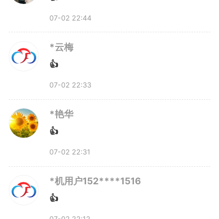
的3845万元安徽省科技攻关重大
07-02 22:44
专项，项目成果填补了国内4K低
*云梅
温芯片型离子阱领域的多项空白，
👍
显著缩小了与国际先进水平的差
07-02 22:33
距。在他的带领下，公司获评国家
*艳华
高新技术企业、安徽省专精特新企
👍
业，在产业界和资本市场赢得了双
07-02 22:31
重认可。
*机用户152****1516
👍
“路虽远，行则将至。把长远
07-02 22:12