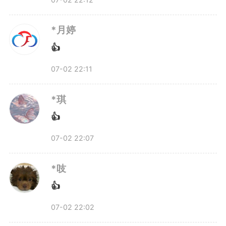
目标拆解为一个个能实现的目标，
*月婷
脚踏实地做好，期望终会实
👍
现。”贺冉说。
07-02 22:11
*琪
贺冉从小深受钱学森、邓稼先
👍
等爱国科学家的鼓舞，在中国科大
07-02 22:07
读书时，郭光灿院士带着一群党员
*吱
老师在量子领域攻坚克难三四十
👍
年，这些事情让他深刻感受到：身
07-02 22:02
为科技工作者和党员，不能满足于