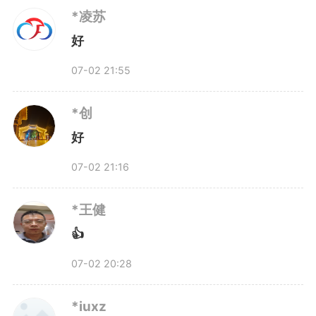
*凌苏
一时的成果，要时刻以更高标准要
好
求自己。
07-02 21:55
他把这种精神融入团队建设，
*创
好
在重大攻关任务中设立党员示范
07-02 21:16
岗，鼓励党员在核心技术研发中打
*王健
头阵、当先锋。每当实验失败、方
👍
案推倒重来，正是这种不服输的韧
07-02 20:28
劲，支撑着整个团队一次次重新站
*iuxz