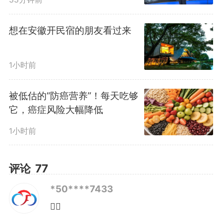
省优秀共产党员”，并获表彰。面
对荣誉，他说的最多的不是自己，
想在安徽开民宿的朋友看过来
而是团队、是行业、是这个时代赋
1小时前
予科技工作者的机遇。
被低估的“防癌营养”！每天吃够
2022年，贺冉与中科大多位
它，癌症风险大幅降低
教授联合创办幺正量子，这个公司
1小时前
成为中国科大赋权试点项目中唯一
评论
77
从事量子计算硬件研发的公司。
*50****7433
👍🏻
“量子计算技术难度大是客观