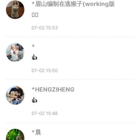
*眉山编制在逃猴子(working版
人：“不管是从科学家转向企业
👍🏻
家，还是把科技成果从技术研究向
07-02 15:53
工程化、产品化转化，过程都充满
*
挑战。希望能有更多的人投身科技
👍
07-02 15:50
创新，一起来做这些难而正确的事
情。”
*HENGZIHENG
👍
“这是一个很好的时代，国家
07-02 15:48
给了我们很大的机遇和舞台。生逢
*晨