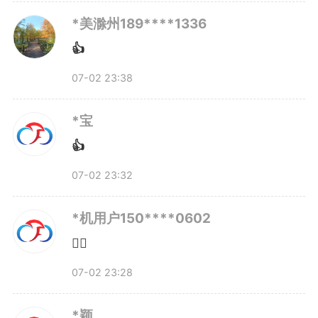
*美滁州189****1336
👍
07-02 23:38
*宝
👍
07-02 23:32
从零开始搭建一个硬科技公
*机用户150****0602
司，远比想象中艰难。组建团队、
👍🏻
搭建平台、攻克技术、对接市
07-02 23:28
场……每一道都是关卡。贺冉没有
*颖