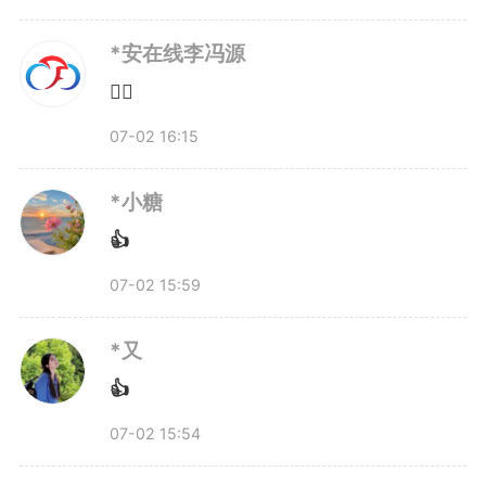
荣获“两优一先”表彰，贺冉激
*安在线李冯源
动而振奋。“我深知自己是一个普
👍🏻
通人，但在时代机遇和团队努力之
07-02 16:15
下，能够被看见、被认可。这份荣
*小糖
誉不仅属于我个人，更属于整个团
👍
队和行业。”他说，量子科技已被
07-02 15:59
列为“十五五”未来产业之首，必须
*又
以更高标准要求自己，用实际行动
👍
回报党和国家的培养与厚望。他还
07-02 15:54
希望把自己的经历分享给更多