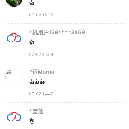
盛世，肩负使命，我们一起努
👍
力。”未来，贺冉将步履不停，
07-02 15:35
追“光”逐“量”，在量子计算这条关
*机用户139****3469
乎国家未来竞争力的赛道上，奋力
👍
向前。（记者 徐慧媛 海报设计 李
07-02 15:34
菁菁）
*运Momo
👍👍👍
编辑：
黄曼曼
07-02 14:46
2834
微信
QQ
朋友圈
*雪莲
👌