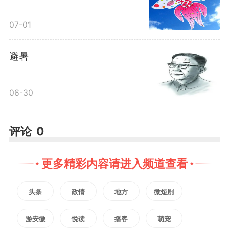
去，你对一个作家当然无从深入。
07-01
这一回可不然，你的确和莫扎
避暑
特起了共鸣，你的脉搏跟他的脉搏
06-30
一致了，你的心跳和他的同一节奏
了；你活在他的身上，他也活在你
评论
0
身上；你自己与他的共同点被你找
更多精彩内容请进入频道查看
出来了，抓住了，所以你才会这样
头条
政情
地方
微短剧
欣赏他，理解他。
游安徽
悦读
播客
萌宠