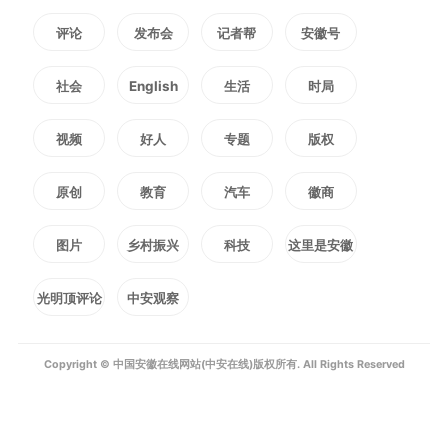
由此得到一个结论：艺术不但
评论
发布会
记者帮
安徽号
不能限于感性认识，还不能限于理
社会
English
生活
时局
性认识，必需要进行第三步的感情
视频
好人
专题
版权
深入。换言之，艺术家最需要的，
原创
教育
汽车
徽商
除了理智以外，还有一个“爱”字！
所谓赤子之心，不但指纯洁无邪，
图片
乡村振兴
科技
这里是安徽
指清新，而且还指爱！法文里有句
光明顶评论
中安观察
话叫做“伟大的心”，意思就
Copyright © 中国安徽在线网站(中安在线)版权所有. All Rights Reserved
是“爱”，这“伟大的心”几个字，真
有意义。而且这个爱绝不是庸俗