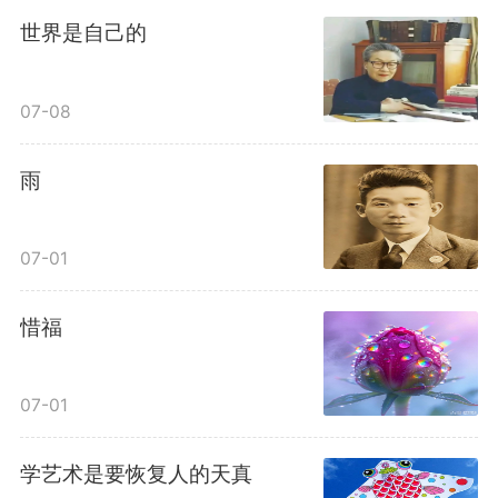
堆，仍然是隔了一层。一般艺术家
世界是自己的
的偏于理智，偏于冷静，就因为他
07-08
们停留在理性认识的阶段上。
雨
比如你自己，过去你未尝不知
道莫扎特的特色，但你对他并没有
07-01
发生真正的共鸣；感之不深，自然
惜福
爱之不切了；爱之不切，弹出来当
07-01
然也不够味儿；而越是不够味儿，
越是引不起你兴趣。如此循环下
学艺术是要恢复人的天真