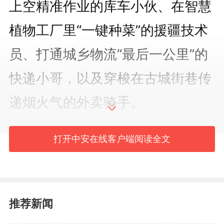
上空精准作业的库车小伙、在智慧
植物工厂里“一键种菜”的援疆技术
员、打通城乡物流“最后一公里”的
快递小哥，以及穿梭在古城街巷传
递烟火气的外卖骑手。
从田间地头的智慧耕种，到市
打开中安在线客户端阅读全文
井巷陌的便捷生活，数字技术不再
是遥远的代码，而是龟兹古城新生
推荐新闻
活的开始，跟随他们的视角，一起