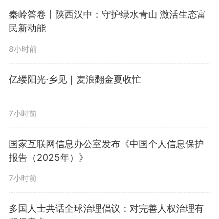
见证千年龟兹在数字赋能下的华丽
秦岭答卷丨陕西汉中：守护绿水青山 激活生态富
民新动能
蝶变，感受古老文明与现代科技交
8小时前
织出的温暖力量！（来源：新疆维
吾尔自治区党委网信办）
亿缕阳光·乡见｜麦浪翻金夏收忙
编辑：
刘贤辉
7小时前
2233
微信
QQ
朋友圈
国家互联网信息办公室发布《中国个人信息保护
报告（2025年）》
7小时前
版权声明：未经许可禁止以任何形式转载
多国人士共话全球治理倡议：对完善人权治理有