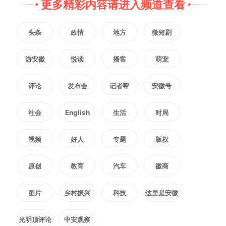
更多精彩内容请进入频道查看
头条
政情
地方
微短剧
游安徽
悦读
播客
萌宠
评论
发布会
记者帮
安徽号
社会
English
生活
时局
视频
好人
专题
版权
原创
教育
汽车
徽商
图片
乡村振兴
科技
这里是安徽
光明顶评论
中安观察