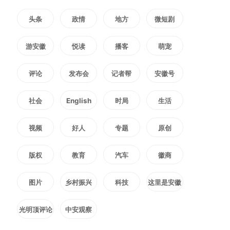
头条
政情
地方
微短剧
游安徽
悦读
播客
萌宠
评论
发布会
记者帮
安徽号
社会
English
时局
生活
视频
好人
专题
原创
版权
教育
汽车
徽商
图片
乡村振兴
科技
这里是安徽
光明顶评论
中安观察