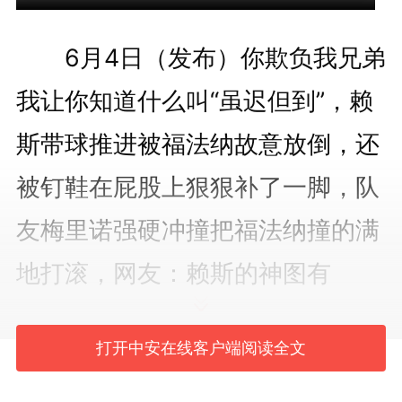
6月4日（发布）你欺负我兄弟
我让你知道什么叫“虽迟但到”，赖
斯带球推进被福法纳故意放倒，还
被钉鞋在屁股上狠狠补了一脚，队
友梅里诺强硬冲撞把福法纳撞的满
地打滚，网友：赖斯的神图有
了！。（编辑：小yu）#赖斯神图
打开中安在线客户端阅读全文
有了 #福法纳 #赖斯 #英超 #梅里
诺 投稿邮箱：