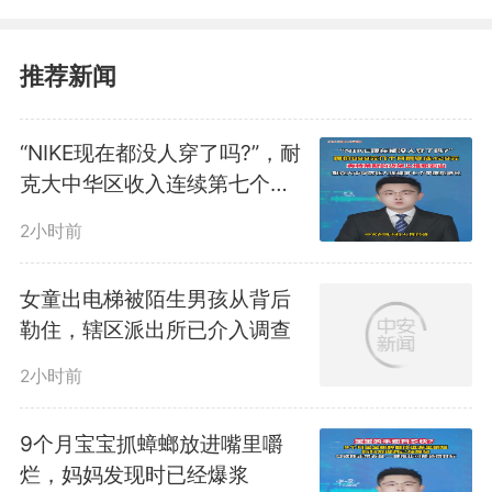
3882124142@qq.com；更多视频
推荐新闻
点击关注@中安在线
编辑：
王梦微
“NIKE现在都没人穿了吗?”，耐
克大中华区收入连续第七个季
度负增长
2384
微信
QQ
朋友圈
2小时前
女童出电梯被陌生男孩从背后
勒住，辖区派出所已介入调查
版权声明：未经许可禁止以任何形式转载
2小时前
9个月宝宝抓蟑螂放进嘴里嚼
烂，妈妈发现时已经爆浆