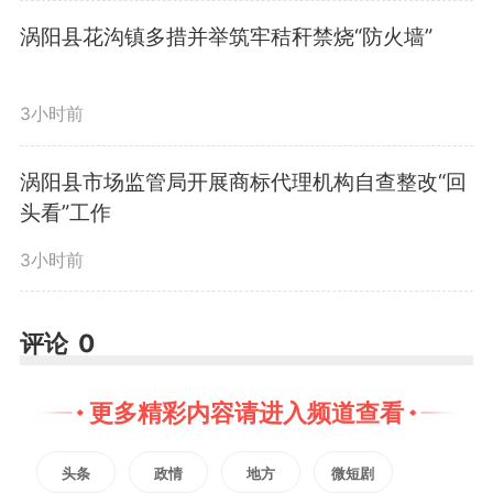
带村风，为乡村精神文明建设筑牢
涡阳县花沟镇多措并举筑牢秸秆禁烧“防火墙”
家庭根基。（杨凯旋）
编辑：
胡先进
3小时前
涡阳县市场监管局开展商标代理机构自查整改“回
2472
微信
QQ
朋友圈
头看”工作
3小时前
版权声明：未经许可禁止以任何形式转载
评论
0
更多精彩内容请进入频道查看
头条
政情
地方
微短剧