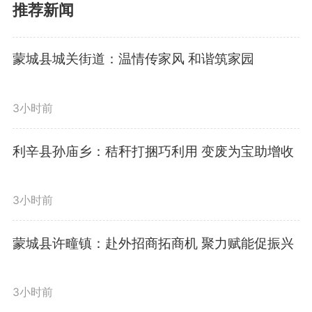
意义。现场村民积极交流互动，分
推荐新闻
享家庭相处心得，进一步强化了对
蒙城县城关街道：温情传家风 和谐筑家园
家庭责任、家风建设的认知。
3小时前
此次活动有效提升了群众对家
风建设的重视程度，引导大家自觉
利辛县孙庙乡：秸秆打捆巧利用 变废为宝助增收
传承优良家风，积极营造温馨和
3小时前
睦、积极向上的家庭氛围。下一
蒙城县许疃镇：赴外招商拓商机 聚力赋能促振兴
步，双油坊村将持续深化家庭文明
建设工作，以家风促民风、以民风
3小时前