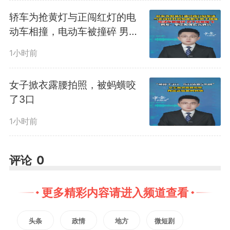
3041
微信
QQ
朋友圈
轿车为抢黄灯与正闯红灯的电
动车相撞，电动车被撞碎 男子
被撞飞
1小时前
版权声明：未经许可禁止以任何形式转载
女子掀衣露腰拍照，被蚂蟥咬
了3口
1小时前
评论
0
更多精彩内容请进入频道查看
头条
政情
地方
微短剧