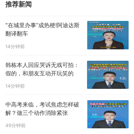
推荐新闻
为了消灭蚊子，科学家建议在
"在城里办事”成热梗!阿迪达斯
翻译翻车
人血里“下毒”。科学家们正不断拓
14分钟前
展思路，用越来越先进的方法，试
图压制这场持续了几千年的“人蚊
韩栋本人回应哭诉无戏可拍：
假的，和朋友互动开玩笑的
战争”。（杨杨）投稿邮箱：
14分钟前
3882124142@qq.com；更多视频
中高考来临，考试焦虑怎样破
点击关注@中安在线
解？做三个动作消除紧张
编辑：
王梦微
49分钟前