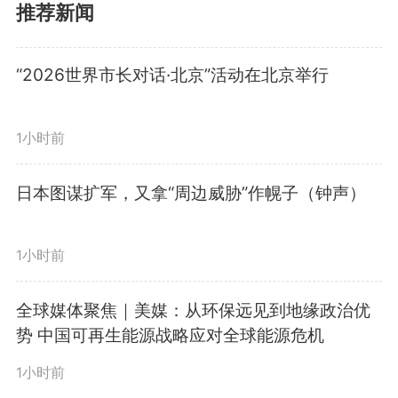
推荐新闻
日，文化传承发展座谈会在京举
“2026世界市长对话·北京”活动在北京举行
行。
1小时前
在这场座谈会上，习近平总书
记发出“更好担负起新的文化使
日本图谋扩军，又拿“周边威胁”作幌子（钟声）
命”的时代强音。
1小时前
如何继续推动文化繁荣、建设
全球媒体聚焦｜美媒：从环保远见到地缘政治优
势 中国可再生能源战略应对全球能源危机
文化强国，更好担负起新的文化使
1小时前
命？座谈会上，习近平总书记从三