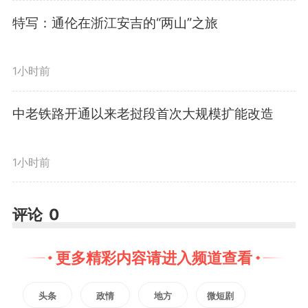
个方面提出实践要求：“第一，坚
特写：通伦在浙江安吉的“两山”之旅
定文化自信”“第二，秉持开放包
1小时前
容”“第三，坚持守正创新”。
中老铁路开通以来老挝段首次大规模扩能改造
三年来，总书记的文化足迹遍
1小时前
布大江南北，围绕文化传承发展发
表一系列重要讲话、作出一系列重
评论
0
要指示。在学习中，我们深切体会
更多精彩内容请进入频道查看
到，这三点正是新征程上赓续历史
文脉、谱写当代华章的根本遵循。
头条
政情
地方
微短剧