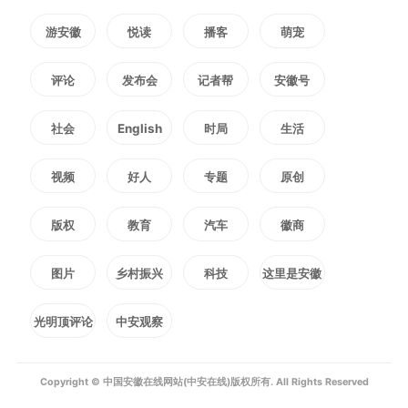
游安徽
悦读
播客
萌宠
坚定文化自信——
评论
发布会
记者帮
安徽号
树立文化自信，本质是重新认
社会
English
时局
生活
识文化意义上的“我是谁”，重新确
视频
好人
专题
原创
立起精神上的独立自主。
版权
教育
汽车
徽商
精神上的独立自主从哪里来？
图片
乡村振兴
科技
这里是安徽
很重要的就是从中华民族创造的灿
光明顶评论
中安观察
烂文明中来，从我们传承千年的文
Copyright © 中国安徽在线网站(中安在线)版权所有. All Rights Reserved
化主体性中来。