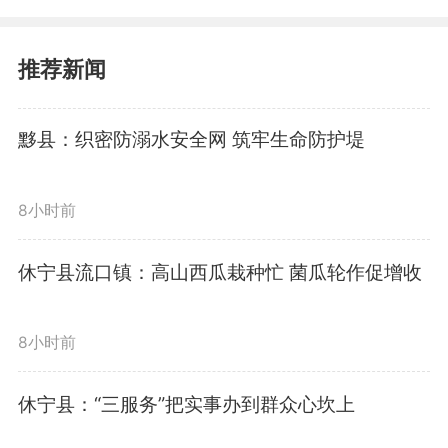
推荐新闻
本次演练紧贴辖区防汛实际，
黟县：织密防溺水安全网 筑牢生命防护堤
模拟持续强降雨引发佘溪村水库水
8小时前
位暴涨、山洪漫溢、河堤隐患加
剧、人员落水被困等真实险情，围
休宁县流口镇：高山西瓜栽种忙 菌瓜轮作促增收
绕预警响应、人员转移、堤坝抢
8小时前
险、水上救援、医疗救护、复盘总
休宁县：“三服务”把实事办到群众心坎上
结关键环节开展闭环演练，场景真