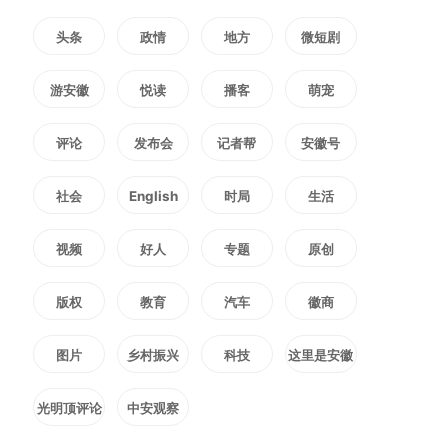
头条
政情
地方
微短剧
15时整，演练正式启动。接到
游安徽
悦读
播客
萌宠
暴雨橙色、山洪黄色预警及水库超
评论
发布会
记者帮
安徽号
警戒水位险情报告后，乡防指第一
社会
English
时局
生活
时间会商研判，启动乡级防汛Ⅲ级
应急响应。佘溪村通过大喇叭、铜
视频
好人
专题
原创
锣、电话、上门通知等方式开展全
版权
教育
汽车
徽商
域预警，包保责任人、巡查人员全
图片
乡村振兴
科技
这里是安徽
员在岗，加密库区、河道巡查，筑
光明顶评论
中安观察