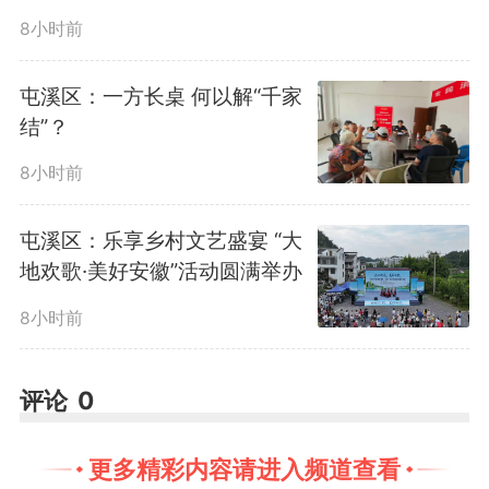
实、分工明晰、流程规范，全面检
8小时前
验全乡防汛应急处置实战水平。
屯溪区：一方长桌 何以解“千家
结”？
演练前期，乡防汛指挥部细化
8小时前
部署、明确分工。
屯溪区：乐享乡村文艺盛宴 “大
14时55分，监测预警、安全警
地欢歌·美好安徽”活动圆满举办
戒、抢险救援、医疗救护等各专项
8小时前
小组全员到位、待命就绪，观摩人
评论
0
员有序就位，各项演练准备工作全
更多精彩内容请进入频道查看
部落实到位。