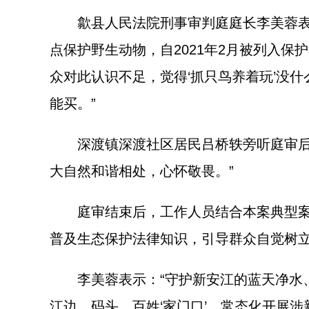
歙县人民法院刑事审判庭庭长李美蓉表示
点保护野生动物，自2021年2月被列入
众对此认识不足，觉得‘抓只鸟养着玩’没
能买。”
深渡镇深渡社区居民吕桥轶旁听庭审后感
大自然和谐相处，心怀敬畏。”
庭审结束后，工作人员结合本案典型案例
普及生态保护法律知识，引导群众自觉树
李美蓉表示：“守护新安江的蓝天净水、
江边、码头、百姓‘家门口’，常态化开展