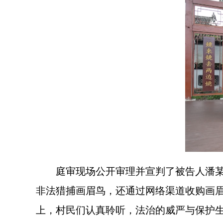
庭审现场公开审理并宣判了被告人潘某危
非法猎捕画眉鸟，还通过网络渠道收购画
上，村民们认真聆听，法治的威严与保护