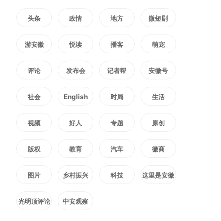
以精细化城市管理为中高考考生静
头条
政情
地方
微短剧
心备考、顺利应考保驾护航。（葛
游安徽
悦读
播客
萌宠
喜华）
评论
发布会
记者帮
安徽号
编辑：
李娜
社会
English
时局
生活
2098
微信
QQ
朋友圈
视频
好人
专题
原创
版权
教育
汽车
徽商
版权声明：未经许可禁止以任何形式转载
图片
乡村振兴
科技
这里是安徽
光明顶评论
中安观察