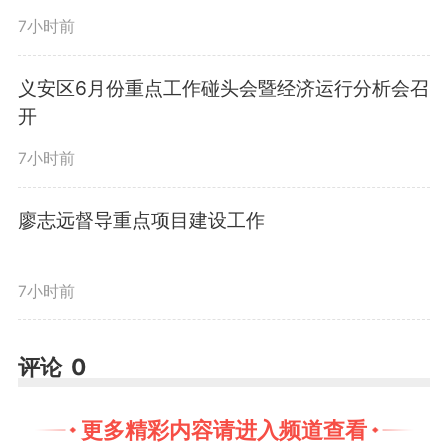
主动降噪。行动累计劝导处置流动
7小时前
占道经营18处，督促30余家夜市
义安区6月份重点工作碰头会暨经济运行分析会召
商户落实静音经营措施，有效整治
开
了商圈周边市容乱象，大幅降低夜
7小时前
间经营噪音，切实净化备考环境。
廖志远督导重点项目建设工作
下一步，该区城管局将持续加
7小时前
密夜间巡查频次，紧盯重点区域、
评论
0
关键时段，常态化落实市容管控和
降噪举措，常态化巩固整治成效，
更多精彩内容请进入频道查看