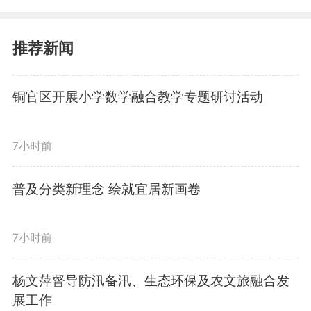
推荐新闻
铜官区开展小学数学融合教学专题研讨活动
本次行动聚焦万达商圈及周边
7小时前
夜市、商业网点等重点区域，采取
动态巡查加定点值守相结合的方式
普及分类新理念 绘就宜居新画卷
开展管控。执法人员现场向流动摊
7小时前
贩、沿街商户宣讲城市管理相关法
杨文萍督导防汛备汛、生态环保及农文旅融合发
律法规，引导经营主体规范经营、
展工作