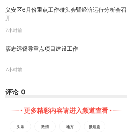
式，深化青年学子对控烟知识的认
义安区6月份重点工作碰头会暨经济运行分析会召
开
知，引导青少年自觉抵制烟草，筑
7小时前
牢校园无烟防线。
廖志远督导重点项目建设工作
5月28日下午，工作人员做客
7小时前
市广播电视台《铜官疾控伴你行》
栏目，权威解读世界无烟日由来、
评论
0
烟草危害及戒烟技巧，依托广播传
更多精彩内容请进入频道查看
播优势，将专业控烟知识普及到千
头条
政情
地方
微短剧
家万户。同时，辖区各基层医疗机