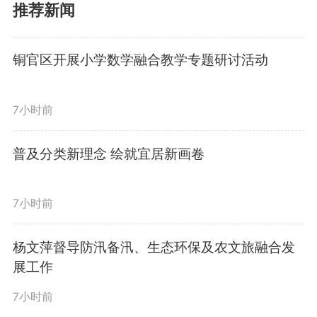
推荐新闻
图为控烟科普讲座走进铜陵学
院。
铜官区开展小学数学融合教学专题研讨活动
5月27日下午，控烟科普讲座
7小时前
走进铜陵学院，近百名学生参与学
普及分类新理念 绘就宜居新画卷
习。讲座围绕烟草、二手烟、三手
烟的健康危害，重点讲解烟草对青
7小时前
少年身心成长的不良影响，普及科
杨文萍督导防汛备汛、生态环保及农文旅融合发
展工作
学戒烟方法。现场通过发放宣传资
7小时前
料、互动问答、赠送纪念品等形