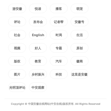
构立足阵地，面向群众、职工开展
游安徽
悦读
播客
萌宠
控烟科普、义诊及专题宣讲服务，
评论
发布会
记者帮
安徽号
推动健康理念下沉基层。
社会
English
时局
生活
视频
好人
专题
原创
此次线上线下联动的系列宣传
版权
教育
汽车
徽商
活动，实现了控烟宣传全域覆盖。
下一步，该区将推动控烟宣传常态
图片
乡村振兴
科技
这里是安徽
化、长效化，持续深化全民控烟意
光明顶评论
中安观察
识，守护群众身心健康，共建无烟
Copyright © 中国安徽在线网站(中安在线)版权所有. All Rights Reserved
健康宜居环境。（周雨溪）