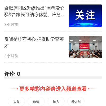
役，历经无数战火洗礼。1966
合肥庐阳区升级推出“高考爱心
年，刘忠太转业到阜阳，扎根地方
驿站” 家长可纳凉休憩、应急如
厕
默默耕耘，先后在多个单位任职，
3小时前
直至从原阜阳地区供销社离休，用
反哺桑梓守初心 捐资助学育英
才
半生坚守奉献地方发展。
3小时前
探访结束时，亓飞飞向老前辈
评论
0
敬上标准军礼。病床上的刘忠太强
忍身体不适，颤抖着抬手，用尽全
更多精彩内容请进入频道查看
身力气郑重回敬军礼。
头条
政情
地方
微短剧