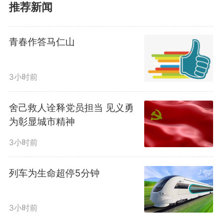
推荐新闻
革命经历，现场为孩子们讲述了八
路军老战士的峥嵘过往。刘忠太祖
青春作答马仁山
籍山东，年少时目睹日军侵华、百
3小时前
姓受难，14岁毅然参军，成为一名
八路军战士。1945年，他随部队
舍己救人诠释党员担当 见义勇
为彰显城市精神
伏击过境日军车辆，圆满完成作战
3小时前
任务并成功俘获多人。此后，他跟
列车为生命超停5分钟
随部队转战南北，冲锋在前，先后
参与孟良崮、淮海等多场重大战
3小时前