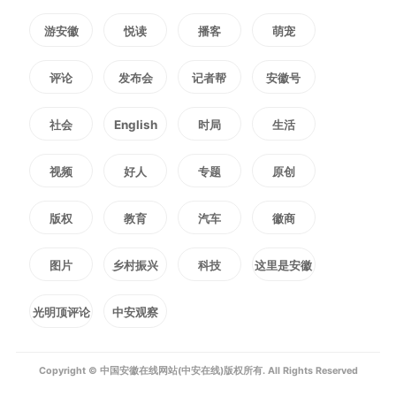
编辑：
程宇凡
游安徽
悦读
播客
萌宠
2356
微信
QQ
朋友圈
评论
发布会
记者帮
安徽号
社会
English
时局
生活
版权声明：未经许可禁止以任何形式转载
视频
好人
专题
原创
版权
教育
汽车
徽商
图片
乡村振兴
科技
这里是安徽
光明顶评论
中安观察
Copyright © 中国安徽在线网站(中安在线)版权所有. All Rights Reserved