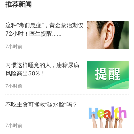
突发视力下降应尽快就医
推荐新闻
突发的视力下降包括无痛性视
这种“考前急症”，黄金救治期仅
72小时！医生提醒……
力下降和伴有明显疼痛的视力下
7小时前
降。
习惯这样睡觉的人，患糖尿病
突发无痛性视力下降
风险高出50%！
7小时前
视网膜中央动脉阻塞
不吃主食可拯救“碳水脸”吗？
视网膜血液灌注中断可导致缺
7小时前
血性视网膜损伤，进而引起单眼视