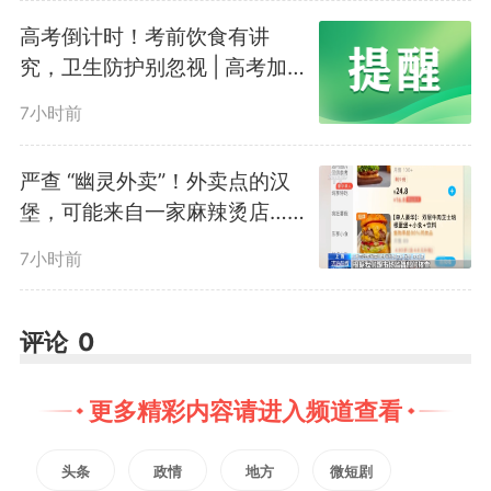
力急性、严重下降。患者通常无任
高考倒计时！考前饮食有讲
究，卫生防护别忽视 | 高考加
何疼痛感或不适。不及时治疗会导
油站
7小时前
致无法逆转的视功能损害。
严查 “幽灵外卖”！外卖点的汉
堡，可能来自一家麻辣烫店……
视网膜静脉阻塞
7小时前
这种情况会导致真正意义上
评论
0
的“眼底出血”。通常表现为单眼无
痛性视物模糊。
更多精彩内容请进入频道查看
头条
政情
地方
微短剧
视网膜静脉阻塞