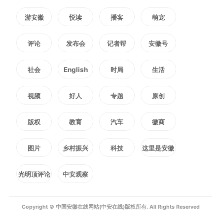
游安徽
悦读
播客
萌宠
玻璃体积血
评论
发布会
记者帮
安徽号
典型症状包括无痛性飞蚊症，
社会
English
时局
生活
有时会出现闪光幻觉。多见于外
视频
好人
专题
原创
伤、视网膜裂孔、糖尿病患者血糖
版权
教育
汽车
徽商
控制不佳等。
图片
乡村振兴
科技
这里是安徽
视网膜脱离
光明顶评论
中安观察
患者视野中通常会突然出现新
Copyright © 中国安徽在线网站(中安在线)版权所有. All Rights Reserved