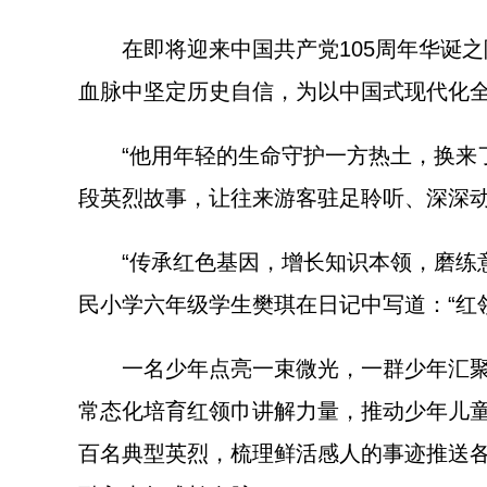
在即将迎来中国共产党105周年华诞之际
血脉中坚定历史自信，为以中国式现代化
“他用年轻的生命守护一方热土，换来了
段英烈故事，让往来游客驻足聆听、深深
“传承红色基因，增长知识本领，磨练意
民小学六年级学生樊琪在日记中写道：“红
一名少年点亮一束微光，一群少年汇聚燎
常态化培育红领巾讲解力量，推动少年儿童从
百名典型英烈，梳理鲜活感人的事迹推送各