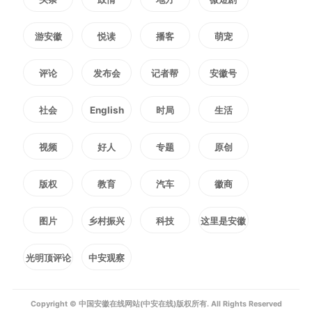
变化背后，是一场“扁平化管
游安徽
悦读
播客
萌宠
理”的机制变革。过去，近20个民
评论
发布会
记者帮
安徽号
意渠道互不相通，办理标准不一。
社会
English
时局
生活
如今，中心将各渠道民意全量接入
视频
好人
专题
原创
智感平台，中心不再只是“记录
版权
教育
汽车
徽商
员”和“传声筒”，而是通过海量民意
图片
乡村振兴
科技
这里是安徽
数据精准找到交管痛点的“分析
员”，是积极协调多方资源调度解
光明顶评论
中安观察
决民生问题的“吹哨人”。
Copyright © 中国安徽在线网站(中安在线)版权所有. All Rights Reserved