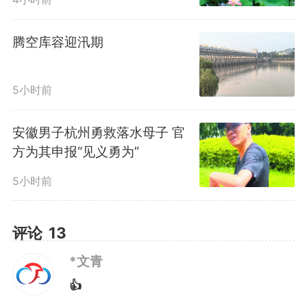
感知、汇聚、研判民意数据，精细
腾空库容迎汛期
化描绘“民意画像”，真正将评价
权、监督权交到群众手上，实现民
5小时前
意感知更灵敏、预测更精准、整改
安徽男子杭州勇救落水母子 官
方为其申报“见义勇为”
更高效。
5小时前
自2025年12月试运行以来，
评论
13
合肥公安交管部门投诉总量同比下
*文青
降21.25%。
👍