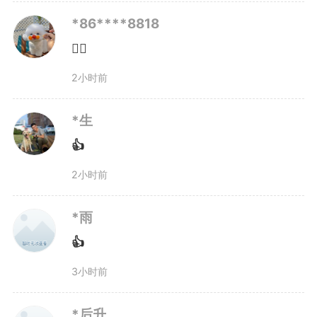
*86****8818
👍🏻
2小时前
一个电话背后的“服务枢纽”
*生
走进民意智感中心，电子大屏
👍
2小时前
上，民意热力图实时跳动，哪条路
投诉最多、哪个区域反映最集中，
*雨
👍
一目了然。再往里，十几位接警员
3小时前
正端坐在工位前，耳麦紧贴耳边，
*后升