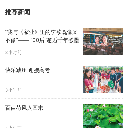
支队一个新成立部门里——民意智
推荐新闻
感中心。
“我与《家业》里的李祯既像又
不像”—— “00后”邂逅千年徽墨
何为“民意智感中心”？简单来
3小时前
说，这是合肥市公安局交管支队创
新机制“听民声”的一个重要窗口。
快乐减压 迎接高考
通过充分运用数字化手段，整合近
3小时前
20个交通民意渠道，通过民意全
百亩荷风入画来
量入库、综合分析，把群众的急难
愁盼变成民警的“履职清单”，全量
4小时前