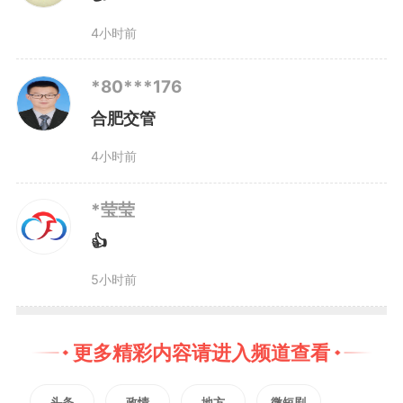
我们马上用对讲机调度警力到场，
4小时前
实现诉求秒级响应、警力分钟到
*80***176
场”。
合肥交管
“群众通过12123来电反映诉
4小时前
求，我们接了，马上就办。中心还
*莹莹
专门设置审核巡查岗，对每一件工
👍
5小时前
单视频跟踪问效、复盘评级，确保
群众诉求无论大小，都有人管、管
更多精彩内容请进入频道查看
得好。”刘泉说。
头条
政情
地方
微短剧