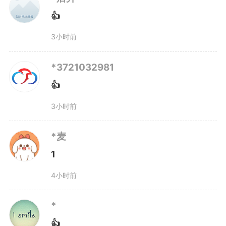
键盘敲击声此起彼伏。
👍
“交管诉求即时性强、比如拥
3小时前
堵、举报违停、紧急求助等，以前
*3721032981
群众打12345，工单要流转到大
👍
队、中队，最快也要两天，早已错
3小时前
过处置的“黄金周期”，合肥市公安
*麦
1
局交管支队民意智感中心民警刘泉
4小时前
介绍，“现在12345热线中的交管诉
求直接转接到12123，对紧急诉求
*
👍