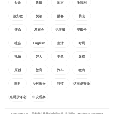
头条
政情
地方
微短剧
引”，常态化开展重点项目要素保
游安徽
悦读
播客
萌宠
障“星期六会商”，推动更多大项
评论
发布会
记者帮
安徽号
目、好项目落地实施。要牢固树立
社会
English
生活
时局
和践行正确政绩观，严实工作作
视频
好人
专题
版权
风、压实各方责任，更好统筹发展
原创
教育
汽车
徽商
和安全。
图片
乡村振兴
科技
这里是安徽
会议研究了全市生活垃圾分类
光明顶评论
中安观察
提质增效工作，强调要深学细悟习
Copyright © 中国安徽在线网站(中安在线)版权所有. All Rights Reserved