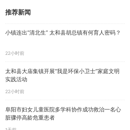
研究锻长补短、争先进位工作举
推荐新闻
措。会议指出，今年以来，全市经
小镇连出“清北生” 太和县胡总镇有何育人密码？
济运行起步有力、稳中向好，但巩
固良好发展态势还面临一些困难挑
22小时前
战。要进一步拉高工作标杆、强化
太和县大庙集镇开展“我是环保小卫士”家庭文明
问题导向，聚力落实“六抓”工作机
实践活动
制，大力推行“一线+闭环”工作
22小时前
法，奋力实现“双过半”，为全省大
阜阳市妇女儿童医院多学科协作成功救治一名心
脏骤停高龄危重患者
局多作阜阳贡献。要推深做实市领
1天前