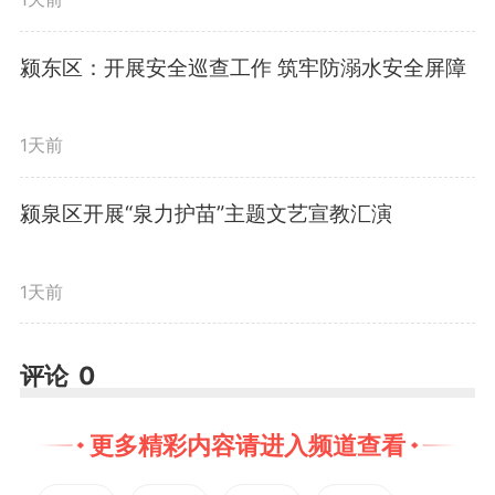
导联系包保重点载体、重点行业等
工作机制，加强经济运行过程管理
颍东区：开展安全巡查工作 筑牢防溺水安全屏障
和穿透式分析，加快推动中央及省
1天前
市政策措施落地见效。要拿出更大
颍泉区开展“泉力护苗”主题文艺宣教汇演
力度、更实举措，稳住工业基本
盘，提振消费市场活力，持续扩大
1天前
项目投资，精心做好“三夏”工作、
评论
0
促进农业丰产增收。要围绕构
建“6849”产业发展布局，因地制宜
更多精彩内容请进入频道查看
培育主导产业，加力推进“双招双