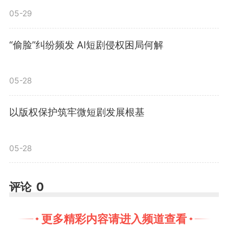
05-29
编辑：
程宇凡
“偷脸”纠纷频发 AI短剧侵权困局何解
2704
微信
QQ
朋友圈
05-28
以版权保护筑牢微短剧发展根基
版权声明：未经许可禁止以任何形式转载
05-28
评论
0
更多精彩内容请进入频道查看