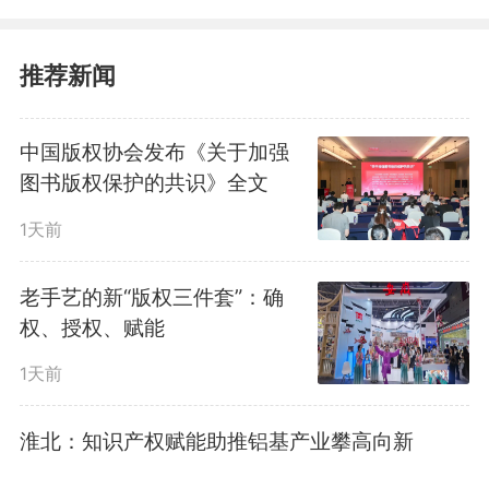
权许可合同示范文本（图书出
推荐新闻
版）》，现印发给你们，供参考使
用。使用过程中，如有相关意见建
中国版权协会发布《关于加强
图书版权保护的共识》全文
议请及时反馈。
1天前
国家版权局
老手艺的新“版权三件套”：确
权、授权、赋能
2026年5月18日
1天前
下载文本请点击
淮北：知识产权赋能助推铝基产业攀高向新