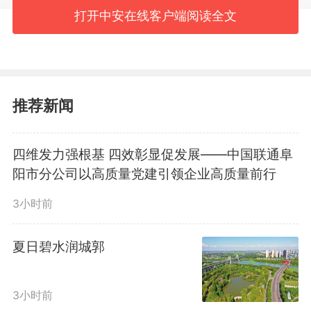
收。市领导潘君齐、董志诚参加。
打开中安在线客户端阅读全文
关屯乡农田里金穗飘香、麦浪
滚滚，一派丰收景象。刘玉杰走进
推荐新闻
田间地头，实地察看夏收进度，与
四维发力强根基 四效彰显促发展——中国联通阜
跨区作业农机人员深入交谈，得知
阳市分公司以高质量党建引领企业高质量前行
他们已连续10年来阜收割小麦，刘
3小时前
玉杰动情地说，你们不辞辛劳、跨
夏日碧水润城郭
区作业，助力我市夏粮抢收，我们
将以心换心、双向奔赴，确保大家
3小时前