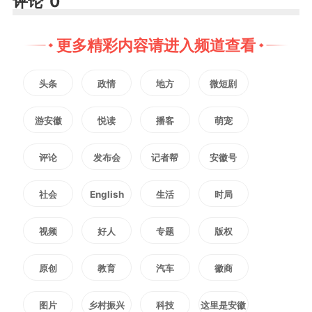
评论
0
机人员服务保障，实地察看关屯
更多精彩内容请进入频道查看
乡“麦客之家”，对关屯乡连续6年
头条
政情
地方
微短剧
主动开放政府大院，为跨区作业人
游安徽
悦读
播客
萌宠
员免费提供就餐送餐、洗漱住宿，
高效保障作业对接、农机维修、加
评论
发布会
记者帮
安徽号
油服务等给予充分肯定。刘玉杰表
社会
English
生活
时局
示，近年来阜阳市涌现了一大批为
视频
好人
专题
版权
农机手贴心服务的“麦客之家”，特
原创
教育
汽车
徽商
别是今年全市设立160多个“暖城阜
图片
乡村振兴
科技
这里是安徽