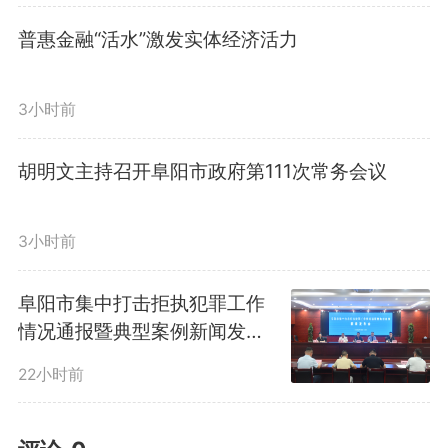
有活干、有钱赚、生活服务有保
普惠金融“活水”激发实体经济活力
障、机械维修加油有保障。他叮嘱
3小时前
农机人员要做好防暑降温，做到安
全作业。
胡明文主持召开阜阳市政府第111次常务会议
为高效保障今年约760万亩小
3小时前
麦夏收，全市组织联合收割机2.35
阜阳市集中打击拒执犯罪工作
情况通报暨典型案例新闻发布
万台，其中外地跨入作业8700多
会召开
22小时前
台，小麦抢收已经过半，预计未来
3天基本完成。刘玉杰十分关心农