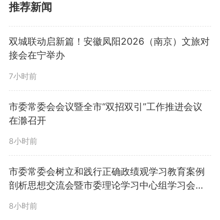
推荐新闻
双城联动启新篇！安徽凤阳2026（南京）文旅对
接会在宁举办
7小时前
市委书记吴劲在滁州市永乐小
市委常委会会议暨全市“双招双引”工作推进会议
学慰问师生。全媒体记者卢志永/
在滁召开
摄
8小时前
永乐小学先后获得全国校园足
市委常委会树立和践行正确政绩观学习教育案例
剖析思想交流会暨市委理论学习中心组学习会议
球特色学校、全国科创筑梦助
召开
8小时前
力“双减”试点单位、全国急救教育