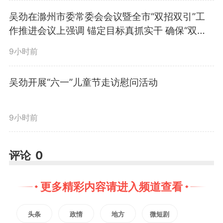
吴劲在滁州市委常委会会议暨全市“双招双引”工
试点学校等荣誉。看校园环境、听
作推进会议上强调 锚定目标真抓实干 确保“双过
半”奋力“开好局” 胡春华讲话 胡孔胜出席
取办学情况介绍、参观学生手工作
9小时前
品展后，吴劲寄语少年儿童要珍惜
吴劲开展“六一”儿童节走访慰问活动
时光、树立理想、砥砺品格、涵养
美德，努力成为祖国的栋梁之材；
9小时前
叮嘱学校要聚焦学生全面发展，坚
评论
0
持五育并举、注重因材施教，持续
更多精彩内容请进入频道查看
深化教育教学改革，进一步抓好校
园安全管理，不断提升办学质量和
头条
政情
地方
微短剧