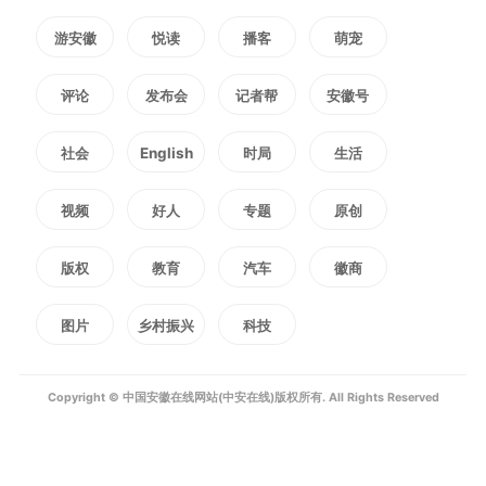
水平。
游安徽
悦读
播客
萌宠
评论
发布会
记者帮
安徽号
在市第二幼儿园，吴劲和孩子
社会
English
时局
生活
们亲切互动，送上节日礼物和祝
福，叮嘱学校要遵循幼儿成长规
视频
好人
专题
原创
律，坚持科学育人理念，精心开展
版权
教育
汽车
徽商
启蒙教育，注重行为习惯养成，教
图片
乡村振兴
科技
育引导孩子们系好人生的第一粒扣
Copyright © 中国安徽在线网站(中安在线)版权所有. All Rights Reserved
子。