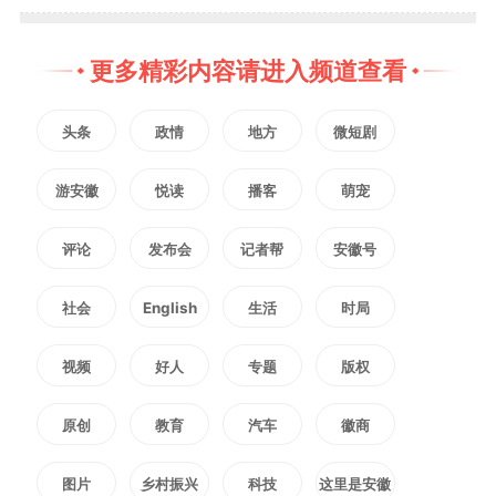
合超导等聚变企业实现产业化落
更多精彩内容请进入频道查看
地。
头条
政情
地方
微短剧
活动中举办了安徽理工大学聚
游安徽
悦读
播客
萌宠
变工程学院揭牌仪式。长丰县副县
评论
发布会
记者帮
安徽号
长王丰宣介聚变科创示范区，展示
社会
English
生活
时局
其作为聚变产业集聚高地的规划蓝
视频
好人
专题
版权
图与政策优势，推动聚变能源“从
原创
教育
汽车
徽商
实验室到市场”，赋能安徽“三地一
图片
乡村振兴
科技
这里是安徽