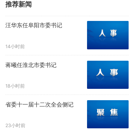
推荐新闻
近年来，核聚变能作为极具潜
力的“终极能源”，已成为安徽抢占
汪华东任阜阳市委书记
全球科技竞争制高点的关键领域。
14小时前
中国科学院合肥物质科学研究院等
离子体物理研究所副所长秦经刚在
蒋曦任淮北市委书记
《磁约束聚变研究进展及产业化简
18小时前
介》主旨报告中指出，中国磁约束
省委十一届十二次全会侧记
聚变研究已从基础探索迈向工程验
证与产业孵化的关键拐点。依托
23小时前