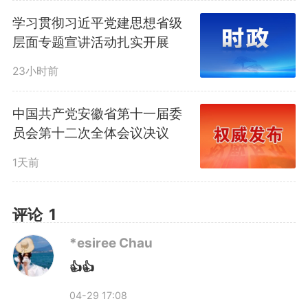
EAST创造的多项世界纪录及在国
学习贯彻习近平党建思想省级
际热核聚变实验堆计划中的核心贡
层面专题宣讲活动扎实开展
献，我国正加速推进CRAFT与
23小时前
BEST的建设。合肥综合性国家科
中国共产党安徽省第十一届委
员会第十二次全体会议决议
学中心能源研究院科技开发处处长
1天前
王小博以《聚变领域成果转化与未
来产业协同发展》为题作主旨报
评论
1
告，介绍了聚变技术“沿途下蛋”的
*esiree Chau
👍👍
创新成果，即利用聚变装置衍生的
04-29 17:08
超导、中子等核心技术，并推动曦