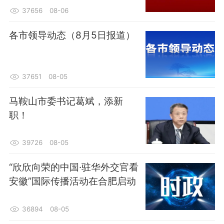
37656
08-06
各市领导动态（8月5日报道）
37651
08-05
马鞍山市委书记葛斌，添新
职！
39726
08-05
“欣欣向荣的中国·驻华外交官看
安徽”国际传播活动在合肥启动
36894
08-05