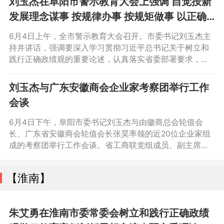
刘玉杰在阜阳市警示教育大会上强调 自觉按新
发展理念谋事 按规律办事 按规矩做事 以正确
政绩观真抓实干创先争优
6月4日上午，全市警示教育大会召开。市委书记刘玉杰主
持并讲话，强调要深入学习贯彻习近平总书记关于树立和
践行正确政绩观的重要论述，认真落实省委部署要求，深
化以案促学、以案促改、以案促治，坚持为人民出政绩、
以实干出政绩，自觉按新发展理念谋事、按规律办事、按
刘玉杰与广东安徽商会企业家考察团举行工作
规矩做事，以正确政绩观真抓实干、创先争优，奋力实
会谈
现“十五五”开好局、起好步。市委副书记、市长胡明文，市
人大常委会主任章绍伟，市政协主席吕国平，市委副
6月4日下午，阜阳市委书记刘玉杰与由徽商总会轮值会
长、广东省安徽商会轮值会长张昊率领的近20位企业家组
成的考察团举行工作会谈。省工商联党组成员、副主席人
选王积水，市领导潘君齐、董志诚、杨善竑、张银军、徐
涛参加。
【淮南】
朱艾勇在淮南市委常委会树立和践行正确政绩