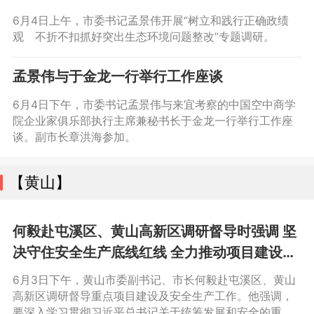
高质高效推动问题整改 以实打实的整改成效取
6月4日上午，市委书记孟景伟开展“树立和践行正确政绩
信于民造福于民
观 不折不扣抓好突出生态环境问题整改”专题调研。
孟景伟与于金龙一行举行工作座谈
6月4日下午，市委书记孟景伟与来宜考察的中国空中商学
院企业家俱乐部执行主席兼秘书长于金龙一行举行工作座
谈。副市长章洪海参加。
【黄山】
何毅赴屯溪区、黄山高新区调研督导时强调 坚
决守住安全生产底线红线 全力推动项目建设提
速增效
6月3日下午，黄山市委副书记、市长何毅赴屯溪区、黄山
高新区调研督导重点项目建设及安全生产工作。他强调，
要深入学习贯彻习近平总书记关于统筹发展和安全的重要