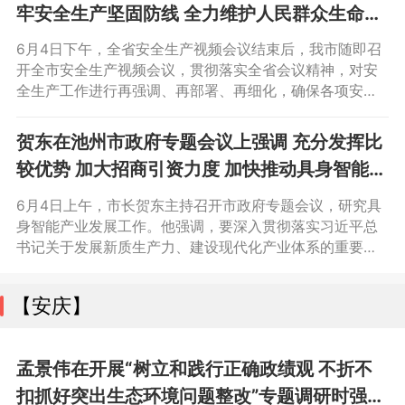
牢安全生产坚固防线 全力维护人民群众生命财
产安全和社会大局和谐稳定
6月4日下午，全省安全生产视频会议结束后，我市随即召
开全市安全生产视频会议，贯彻落实全省会议精神，对安
全生产工作进行再强调、再部署、再细化，确保各项安全
防控措施落地见效。市长贺东出席会议并讲话，副市长胡
军保、王珏、柯春平参加会议。贺东指出，当前正值夏季
贺东在池州市政府专题会议上强调 充分发挥比
高温季节，是各类安全事故的高发期、频发期。各级各部
较优势 加大招商引资力度 加快推动具身智能产
门要深入学习贯彻习近平总书记关于安全生产的重要论述
业发展
和重要指示批示精神，认真落实省委、省政府部署要求
6月4日上午，市长贺东主持召开市政府专题会议，研究具
身智能产业发展工作。他强调，要深入贯彻落实习近平总
书记关于发展新质生产力、建设现代化产业体系的重要论
述和考察安徽重要讲话精神，坚定信心、扬长避短，加快
推动具身智能产业发展，抢占未来产业新赛道。副市长柯
【安庆】
春平出席会议。
孟景伟在开展“树立和践行正确政绩观 不折不
扣抓好突出生态环境问题整改”专题调研时强调