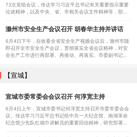
73次党组会议，传达学习习近平总书记有关重要指示重要
论述精神，以及中央、省、市相关会议文件精神等，部署
政府系统贯彻落实工作。会议强调，全市政府系统要坚决
贯彻习近平总书记对湖南长沙浏阳市一烟花厂爆炸事故和
滁州市安全生产会议召开 胡春华主持并讲话
山西长治市沁源县一煤矿瓦斯爆炸事故作出的重要指示精
神，深入落实省安委会关于提高安全生产领域抓落实能力
​6月4日下午，在收看全省安全生产视频会议后，滁州市随
的20项具体措施，结合汛期、端午、高温等重点
即召开全市安全生产会议，贯彻落实全省会议精神，对安
全生产工作进行再部署、再推动、再落实。市委副书记、
市长胡春华主持会议并讲话，市领导姚凯、陈新志、刘江
华，市政府秘书长舒宏俊参加。会议强调，要抓好防汛备
【宣城】
汛。紧盯防洪河道，加强沿滁河淮河行蓄洪区巡查防守，
及时落实开口子工程、在建水利工程以及水库溢洪道、下
游泄洪河道等隐患排查整改和应急度汛措施，确保防
宣城市委常委会会议召开 何淳宽主持
6月4日上午，宣城市委书记何淳宽主持召开市委常委会会
议。传达学习习近平总书记给中共一大纪念馆、南湖革命
纪念馆少先队红领巾讲解员的重要回信精神，研究部署我
市贯彻落实工作；听取我市防治统计造假工作情况的汇
报。