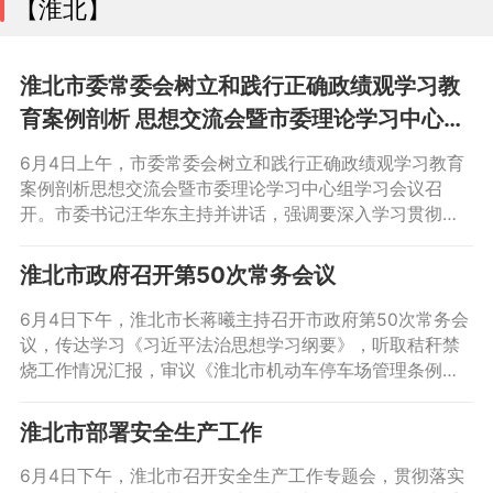
【淮北】
论述和重要指示批示精神，认真落实省委、省政府部署要
求，牢固树立和践行正确政绩观，增强底线思维、极限思
维，更好统筹发展和安全，扎实做好安全生产和防汛救
淮北市委常委会树立和践行正确政绩观学习教
育案例剖析 思想交流会暨市委理论学习中心组
学习会议召开 汪华东主持并讲话 汤春和到会指
6月4日上午，市委常委会树立和践行正确政绩观学习教育
导 蒋曦出席
案例剖析思想交流会暨市委理论学习中心组学习会议召
开。市委书记汪华东主持并讲话，强调要深入学习贯彻习
近平总书记关于树立和践行正确政绩观的重要论述和考察
安徽重要讲话精神，对照正反面典型案例检身正己，切实
淮北市政府召开第50次常务会议
增强树立和践行正确政绩观的思想自觉和行动自觉。省委
第一督导组组长汤春和到会指导并作点评讲话，副组长温
6月4日下午，淮北市长蒋曦主持召开市政府第50次常务会
和到会指导。市委副书记、市长蒋曦，市人大常委会主任
议，传达学习《习近平法治思想学习纲要》，听取秸秆禁
烧工作情况汇报，审议《淮北市机动车停车场管理条例
（送审稿）》等。
淮北市部署安全生产工作
6月4日下午，淮北市召开安全生产工作专题会，贯彻落实