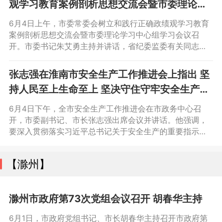
观学习教育案例剖析思想交流会暨市委理论学
习中心组学习会议上强调 对照正反面典型案例
6月4日上午，市委常委会树立和践行正确政绩观学习教育
检身正己 切实把正确政绩观根植于心践之于行
案例剖析思想交流会暨市委理论学习中心组学习会议召
开。市委书记朱艾勇主持并讲话，省纪委监委有关同志到
张志强陈儒江蔡宜骅时志远出席
会指导并作点评讲话。市委副书记、市长张志强，市人大
常委会主任陈儒江，市政协主席蔡宜骅，市委副书记时志
张志强在淮南市安全生产工作推进会上指出 坚
远，市委常委，其他在职市级领导干部出席。
持人民至上生命至上 坚决守住守牢安全生产底
线
6月4日下午，全市安全生产工作推进会在市政务中心召
开，市委副书记、市长张志强出席会议并讲话。他强调，
要深入贯彻落实习近平总书记关于安全生产的重要指示精
神，按照省委省政府部署要求，坚持人民至上生命至上，
纵深推进安全生产治本攻坚三年行动，深化隐患排查整
【滁州】
治，坚决守住守牢安全生产底线。市领导文见宝、晁友
福、范伟军、陆晞、陈长勇，市政府秘书长胡德春参加会
议。
滁州市政府第73次党组会议召开 胡春华主持
​6月1日，市政府党组书记、市长胡春华主持召开市政府第