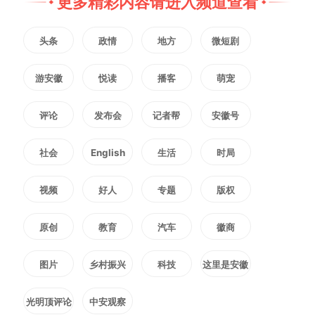
更多精彩内容请进入频道查看
头条
政情
地方
微短剧
游安徽
悦读
播客
萌宠
评论
发布会
记者帮
安徽号
社会
English
生活
时局
视频
好人
专题
版权
原创
教育
汽车
徽商
图片
乡村振兴
科技
这里是安徽
光明顶评论
中安观察