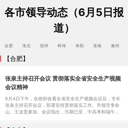
各市领导动态（6月5日报
道）
合肥
淮北
宿州
蚌埠
阜阳
淮南
滁州
【合肥】
张泉主持召开会议 贯彻落实全省安全生产视频
会议精神
6月4日下午，在收听收看全省安全生产视频会议后，市长
张泉主持召开会议，部署安排贯彻落实工作。市领导李命
山、王连贵参加。会议指出，汛期已至，中高考和端午节
临近，安全生产工作须臾不可放松。各地各部门要深入学
习贯彻习近平总书记关于安全生产和防灾减灾救灾的重要