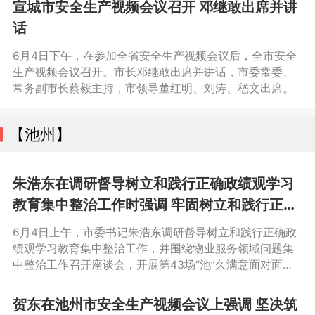
宣城市安全生产视频会议召开 邓继敢出席并讲
话
6月4日下午，在参加全省安全生产视频会议后，全市安全
生产视频会议召开。市长邓继敢出席并讲话，市委常委、
常务副市长蔡毅主持，市领导董红明、刘涛、嵇文出席。
【池州】
朱浩东在调研督导树立和践行正确政绩观学习
教育集中整治工作时强调 牢固树立和践行正确
政绩观 以整改整治成效促发展惠民生
6月4日上午，市委书记朱浩东调研督导树立和践行正确政
绩观学习教育集中整治工作，并围绕物业服务领域问题集
中整治工作召开座谈会，开展第43场“池”久满意面对面活
动。他强调，要深入学习贯彻习近平总书记关于树立和践
行正确政绩观的重要论述，刀刃向内抓好突出问题整改，
贺东在池州市安全生产视频会议上强调 坚决筑
以整改整治成效促发展惠民生。副市长胡军保参加。