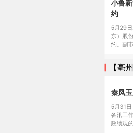
小鲁新
夯实煤
约
5月29
东）股
约。副
【亳
秦凤玉
5月31
备汛工
政绩观
力抓好“