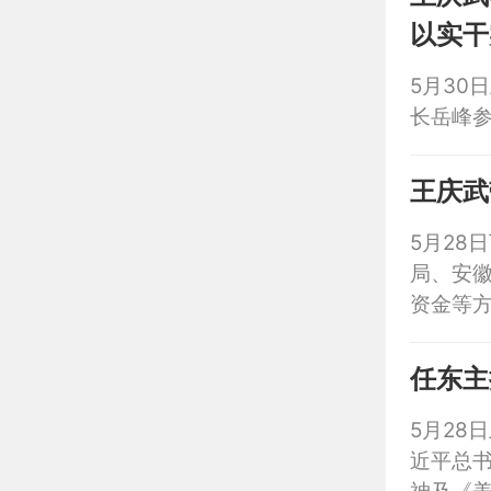
以实干
5月30
长岳峰
王庆武
5月28
局、安
资金等
任东主
5月28
近平总