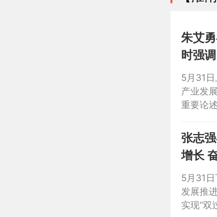
志诚、
朱艾勇
时强调 抢收抢种抓生产 做精做优强产业 奋力走出特
明的乡
5月31
产业发展
重要论述
业，奋
张志强在
增长 
5月31
发展推
实现“双