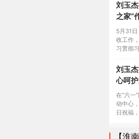
刘玉杰
之家”
5月31
收工作
习贯彻
神，认真
用，做
刘玉杰
农民丰
心呵护
年
在“六一
动中心
日祝福
要深入
社协同
【淮
长，努