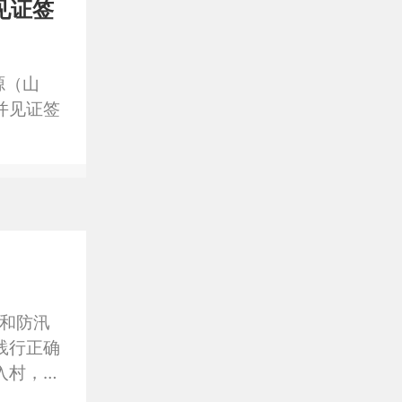
见证签
源（山
并见证签
”和防汛
践行正确
入村，全
动高质量