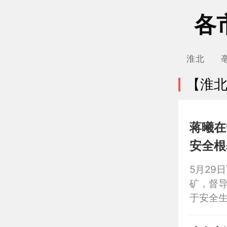
各
淮北
【淮
蒋曦在督
安全根
5月29
矿，督
于安全
要指示
短板弱