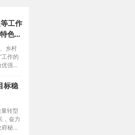
展等工作
产、乡村
”工作的
做优强产
质量转型
长，奋力
政府秘书