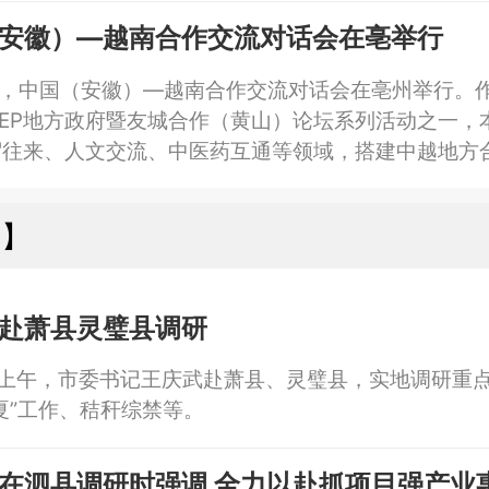
实效。
安徽）—越南合作交流对话会在亳举行
日，中国（安徽）—越南合作交流对话会在亳州举行。
RCEP地方政府暨友城合作（黄山）论坛系列活动之一，
贸往来、人文交流、中医药互通等领域，搭建中越地方
动实现互利共赢发展。
州】
赴萧县灵璧县调研
日上午，市委书记王庆武赴萧县、灵璧县，实地调研重
夏”工作、秸秆综禁等。
在泗县调研时强调 全力以赴抓项目强产业