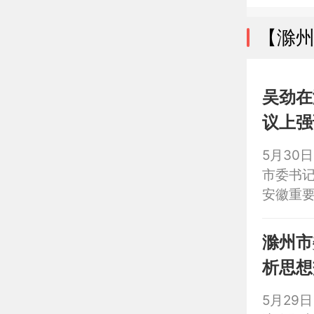
长胡德
【滁
吴劲在
议上强
胡春华
5月30
市委书
安徽重要
和践行
干，确保
滁州市
常委会
析思想
席会议
主持并
5月29