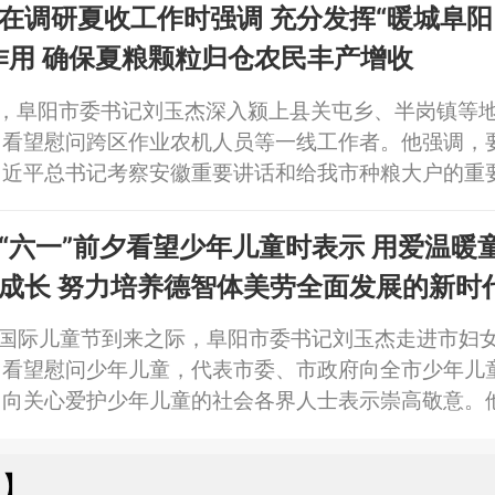
在调研夏收工作时强调 充分发挥“暖城阜阳
作用 确保夏粮颗粒归仓农民丰产增收
日，阜阳市委书记刘玉杰深入颍上县关屯乡、半岗镇等
，看望慰问跨区作业农机人员等一线工作者。他强调，
习近平总书记考察安徽重要讲话和给我市种粮大户的重
落实省委、省政府部署要求，充分发挥“暖城阜阳麦客
好小麦抢收、农机服务、烘干收储等工作，确保夏粮颗
“六一”前夕看望少年儿童时表示 用爱温暖童
产增收。市领导潘君齐、董志诚参加。
成长 努力培养德智体美劳全面发展的新时
”国际儿童节到来之际，阜阳市委书记刘玉杰走进市妇
，看望慰问少年儿童，代表市委、市政府向全市少年儿
，向关心爱护少年儿童的社会各界人士表示崇高敬意。
学习贯彻习近平总书记关于少年儿童工作的重要论述，
育人，全面落实立德树人根本任务，用爱温暖童心、用
南】
力培养德智体美劳全面发展的新时代好少年。市领导潘