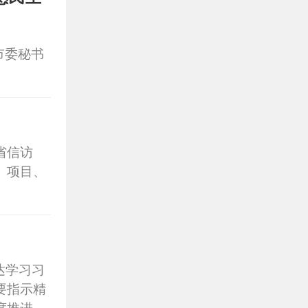
市委秘书
省信访
、项目、
。
达学习习
要指示精