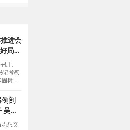
作推进会
好局”
滁召开。
书记考察
牢固树立
真抓实
，市人大
案例剖
新志等出
 吴劲
析思想交