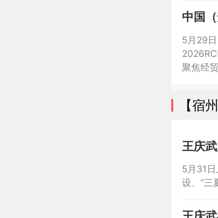
发展的
中国（
5月29
2026
聚焦经
梁，推
【宿
王庆武
5月31
设、“三
王庆武