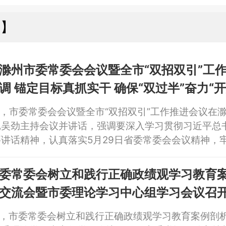
春出席会议。
州】
滁州市委常委会会议暨全市“双招双引”工
调 锚定目标真抓实干 确保“双过半”奋力“开
讲话 胡孔胜出席
日，市委常委会会议暨全市“双招双引”工作推进会议在
记吴劲主持会议并讲话，强调要深入学习贯彻习近平总
讲话精神，认真落实5月29日省委常委会会议精神，
正确政绩观，进一步苦练内功、攻坚突围，锚定目标、
“双过半”、奋力“开好局”。市委副书记、市长胡春华
委常委会树立和践行正确政绩观学习教育
主任胡孔胜，市领导姚凯、吴述林、王燕永、朱林、陈
交流会暨市委理论学习中心组学习会议召开
。
讲话 卢仕仁到会指导 胡春华胡孔胜出席
日，市委常委会树立和践行正确政绩观学习教育案例剖