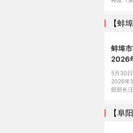
神及《
运河生
【蚌
蚌埠市
202
5月30
2026
部部长
【阜