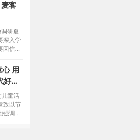
 麦客
地调研夏
要深入学
要回信精
之家”作
粒归仓、
心 用
代好少
女儿童活
童致以节
他强调，
坚持家校
心呵护成
君齐、董