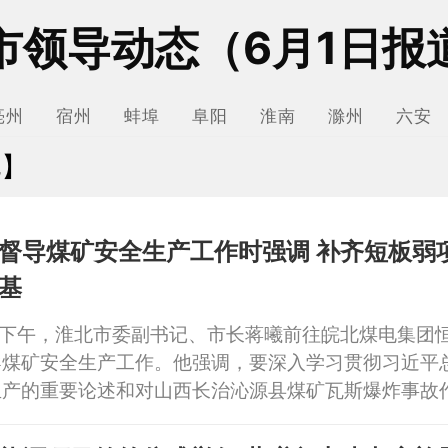
市领导动态（6月1日报
亳州
宿州
蚌埠
阜阳
淮南
滁州
六安
北】
导煤矿安全生产工作时强调 补齐短板弱项 夯实
基
日下午，淮北市委副书记、市长蒋曦前往皖北煤电集团
导煤矿安全生产工作。他强调，要深入学习贯彻习近平
生产的重要论述和对山西长治沁源县煤矿瓦斯爆炸事故
精神，始终坚持人民至上、生命至上，深刻汲取事故教
项，扎实开展风险隐患大排查大整治，切实提升本质安