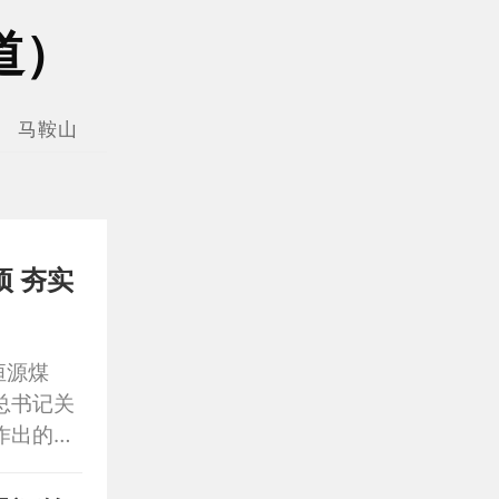
道）
马鞍山
宣城
铜陵
池州
安庆
黄山
恒源煤
总书记关
作出的重
训，补齐
全水平，