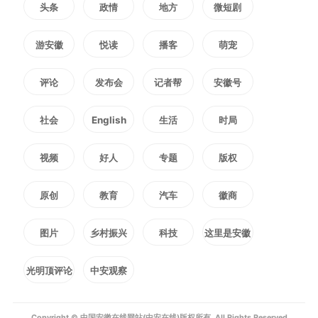
头条
政情
地方
微短剧
力产业链培育突破，加快推进服务
游安徽
悦读
播客
萌宠
业扩能提质，多措并举扩投资促消
费，着力稳定外贸外资，持续增强
评论
发布会
记者帮
安徽号
发展活力动力。要加强工作统筹，
社会
English
生活
时局
扎实做好民生保障，抓好突出生态
视频
好人
专题
版权
环境问题整改，有效防范化解重点
原创
教育
汽车
徽商
领域风险，确保社会大局和谐稳
图片
乡村振兴
科技
这里是安徽
定。要深入开展树立和践行正确政
光明顶评论
中安观察
绩观学习教育，认真抓好中央巡视
Copyright © 中国安徽在线网站(中安在线)版权所有. All Rights Reserved