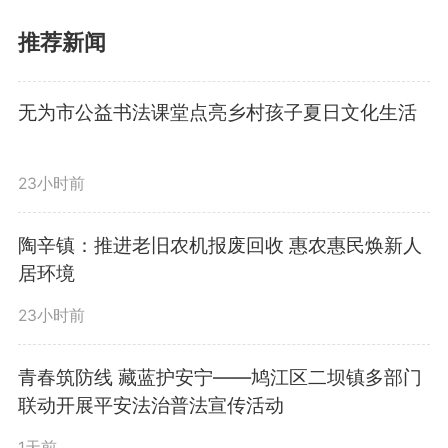
峰，市政协主席张东，市几大班子
推荐新闻
负责同志等出席。市委常委、组织
部部长李欣主持。
无为市公益书法课堂点亮乡村孩子夏日文化生活
宁波指出，今年以来，全市经
23小时前
济运行顶压前行、稳中有进，实现
陶辛镇：推进老旧农机报废回收 惠农惠民焕新人
了“开门稳”“开门红”。但也要清醒
居环境
看到，当前经济持续稳中向好的基
23小时前
础还需巩固。全市各级各部门要进
青春筑防线 藏蓝护安宁——鸠江区二坝镇多部门
联动开展平安法治普法宣传活动
一步增强抓发展、往前赶的责任感
1天前