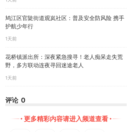
紧迫感，咬定目标不松劲，以更大
力度加强经济运行过程管理，以更
鸠江区官陡街道观岚社区：普及安全防风险 携手
护航少年行
实举措大抓项目、抓大项目、抓高
1天前
质量项目，推动各项工作提速提质
花桥镇派出所：深夜紧急搜寻！老人痴呆走失荒
提效，坚决扛起省域副中心和经济
野，多方联动连夜寻回迷途老人
大市的责任担当。
1天前
宁波强调，二季度是承上启下
评论
0
的关键期、攻坚突破的黄金季。要
更多精彩内容请进入频道查看
全力抓好汽车产业链延伸突破和算